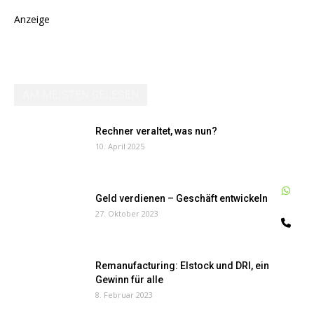
Anzeige
AM MEISTEN GELESEN
Rechner veraltet, was nun?
10. April 2025
W
Geld verdienen – Geschäft entwickeln
27. Oktober 2023
Te
Remanufacturing: Elstock und DRI, ein
Gewinn für alle
8. Februar 2023