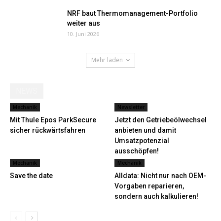
NRF baut Thermomanagement-Portfolio
weiter aus
10. Juni 2026
Mehr laden
NEWS
Mechanik
Newsletter
Mit Thule Epos ParkSecure
Jetzt den Getriebeölwechsel
sicher rückwärtsfahren
anbieten und damit
Umsatzpotenzial
ausschöpfen!
Mechanik
Mechanik
Save the date
Alldata: Nicht nur nach OEM-
Vorgaben reparieren,
sondern auch kalkulieren!