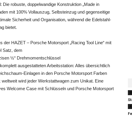
 Die robuste, doppelwandige Konstruktion „Made in
aden mit 100% Vollauszug, Selbsteinzug und gegenseitige
timale Sicherheit und Organisation, während die Edelstahl-
ag bietet.
aus der HAZET – Porsche Motorsport „Racing Tool Line“ mit
l Satz, dem
räzisen ½“ Drehmomentschlüssel
mplett ausgestatteten Arbeitsstation: Alles übersichtlich
ichschaum-Einlagen in den Porsche Motorsport Farben
ck weltweit wird jeder Werkstattwagen zum Unikat. Eine
sives Welcome Case mit Schlüsseln und Porsche Motorsport
M
St
A
Fe