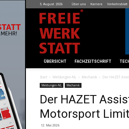
5. August. 2026
Über uns
Karriere
Verkehrsblatt
Freie
Werkstatt
ÜBERSICHT
FACHZEITSCHRIFT
TECH
Start
Meldungen-NL
Mechanik
Der HAZET Assis
Meldungen-NL
Mechanik
Der HAZET Assist
Motorsport Limit
12. Mai 2026