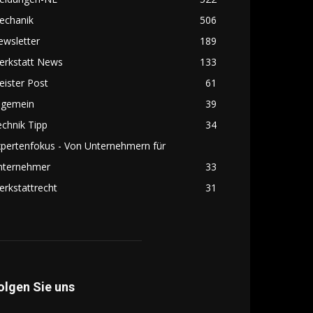
echanik
506
ewsletter
189
erkstatt News
133
ister Post
61
lgemein
39
chnik Tipp
34
pertenfokus - Von Unternehmern für
nternehmer
33
rkstattrecht
31
olgen Sie uns