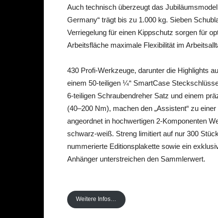
Auch technisch überzeugt das Jubiläumsmodell:
Germany“ trägt bis zu 1.000 kg. Sieben Schubl
Verriegelung für einen Kippschutz sorgen für op
Arbeitsfläche maximale Flexibilität im Arbeitsallt
430 Profi-Werkzeuge, darunter die Highlights 
einem 50-teiligen ¼“ SmartCase Steckschlüsse
6-teiligen Schraubendreher Satz und einem p
(40–200 Nm), machen den „Assistent“ zu einer ko
angeordnet in hochwertigen 2-Komponenten We
schwarz-weiß. Streng limitiert auf nur 300 Stü
nummerierte Editionsplakette sowie ein exklu
Anhänger unterstreichen den Sammlerwert.
Weitere Infos…