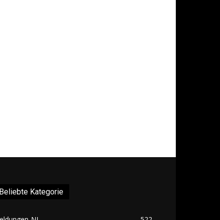
Beliebte Kategorie
eldungen-NL
522