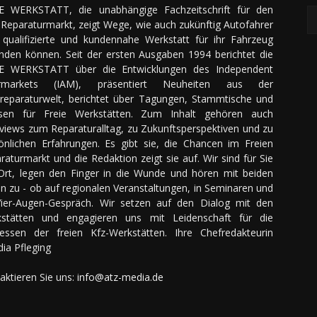
E WERKSTATT, die unabhängige Fachzeitschrift für den
Reparaturmarkt, zeigt Wege, wie auch zukünftig Autofahrer
 qualifizierte und kundennahe Werkstatt für ihr Fahrzeug
inden können. Seit der ersten Ausgaben 1994 berichtet die
E WERKSTATT über die Entwicklungen des Independent
ermarkets (IAM), präsentiert Neuheiten aus der
reparaturwelt, berichtet über Tagungen, Stammtische und
sen für Freie Werkstätten. Zum Inhalt gehören auch
rviews zum Reparaturalltag, zu Zukunftsperspektiven und zu
önlichen Erfahrungen. Es gibt sie, die Chancen im Freien
raturmarkt und die Redaktion zeigt sie auf. Wir sind für Sie
Ort, legen den Finger in die Wunde und hören mit beiden
n zu - ob auf regionalen Veranstaltungen, in Seminaren und
ier-Augen-Gespräch. Wir setzen auf den Dialog mit den
stätten und engagieren uns mit Leidenschaft für die
ressen der freien Kfz-Werkstätten. Ihre Chefredakteurin
dia Pfleging
aktieren Sie uns:
info@atz-media.de