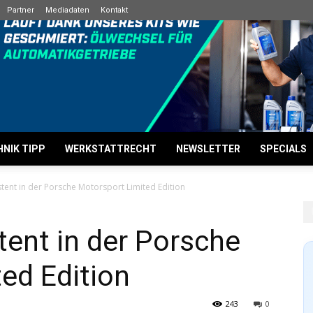
Partner
Mediadaten
Kontakt
NIK TIPP
WERKSTATTRECHT
NEWSLETTER
SPECIALS
tent in der Porsche Motorsport Limited Edition
ent in der Porsche
ed Edition
243
0