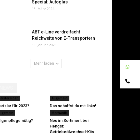
Special: Autoglas
13. März 2024
ABT e-Line verdreifacht
Reichweite von E-Transportern
18. Januar 2023
Mehr laden
W
Te
NEWS
eister Post
Allgemein
artklar für 2023?
Das schaffst du mit links!
llgemein
Mechanik
lgenpflege nötig?
Neu im Sortiment bei
Hengst:
Getriebeölwechsel-Kits