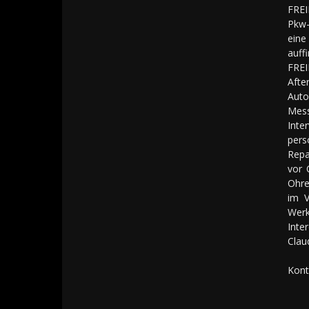
FREI
Pkw-
eine
auff
FREI
Aft
Auto
Mes
Inte
pers
Repa
vor 
Ohre
im V
Werk
Inte
Clau
Kont