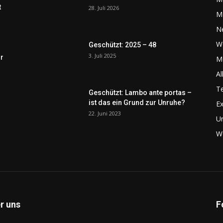
t
28. Juli 2026
M
N
W
Geschützt: 2025 – 48
3. Juli 2025
r
Me
Al
Te
Geschützt: Lambo ante portas –
ist das ein Grund zur Unruhe?
Ex
22. Juni 2023
U
We
r uns
F