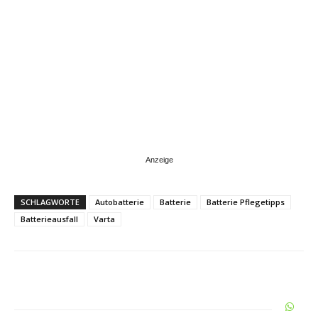
SCHLAGWORTE
Autobatterie
Batterie
Batterie Pflegetipps
Batterieausfall
Varta
Share
W