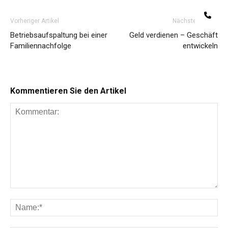
Te
Vorheriger Artikel
Nächster Artikel
Betriebsaufspaltung bei einer
Geld verdienen – Geschäft
Familiennachfolge
entwickeln
Kommentieren Sie den Artikel