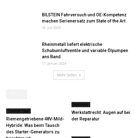
BILSTEIN Fahrversuch und OE-Kompetenz
machen Serienersatz zum State of the Art
18. Juli 2023
Rheinmetall liefert elektrische
Schubumluftventile und variable Ölpumpen
ans Band
17. Januar 2024
Mehr laden
NEWS
Mechanik
Technik Tipp
Werkstattrecht: Augen auf bei
Riemengetriebene 48V-Mild-
der Reparatur
Hybride: Was beim Tausch
des Starter-Generators zu