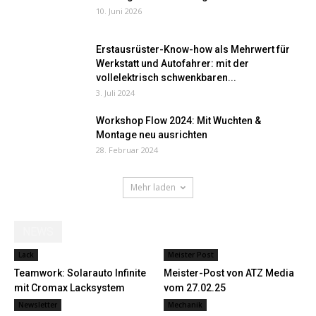
10. Juni 2026
Erstausrüster-Know-how als Mehrwert für
Werkstatt und Autofahrer: mit der
vollelektrisch schwenkbaren...
3. Juli 2024
Workshop Flow 2024: Mit Wuchten &
Montage neu ausrichten
28. Februar 2024
Mehr laden
NEWS
Lack
Meister Post
Teamwork: Solarauto Infinite
Meister-Post von ATZ Media
mit Cromax Lacksystem
vom 27.02.25
Newsletter
Mechanik