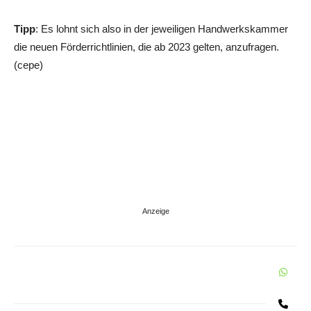
Tipp
: Es lohnt sich also in der jeweiligen Handwerkskammer
die neuen Förderrichtlinien, die ab 2023 gelten, anzufragen.
(cepe)
W
Share
Te