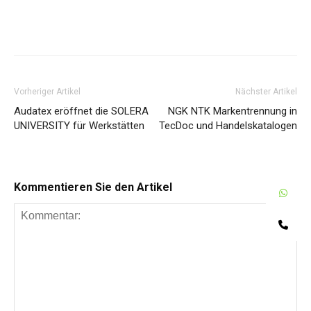
Share
Vorheriger Artikel
Nächster Artikel
Audatex eröffnet die SOLERA
NGK NTK Markentrennung in
UNIVERSITY für Werkstätten
TecDoc und Handelskatalogen
Kommentieren Sie den Artikel
W
Te