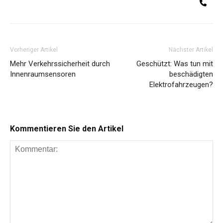
Te
Share
Vorheriger Artikel
Nächster Artikel
Mehr Verkehrssicherheit durch
Geschützt: Was tun mit
Innenraumsensoren
beschädigten
Elektrofahrzeugen?
Kommentieren Sie den Artikel