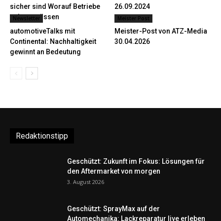
sicher sind Worauf Betriebe
26.09.2024
achten müssen
Newsletter
Meister Post
automotiveTalks mit
Meister-Post von ATZ-Media
Continental: Nachhaltigkeit
30.04.2026
gewinnt an Bedeutung
Redaktionstipp
Geschützt: Zukunft im Fokus: Lösungen für
den Aftermarket von morgen
3. August 2026
Geschützt: SprayMax auf der
Automechanika: Lackreparatur live erleben