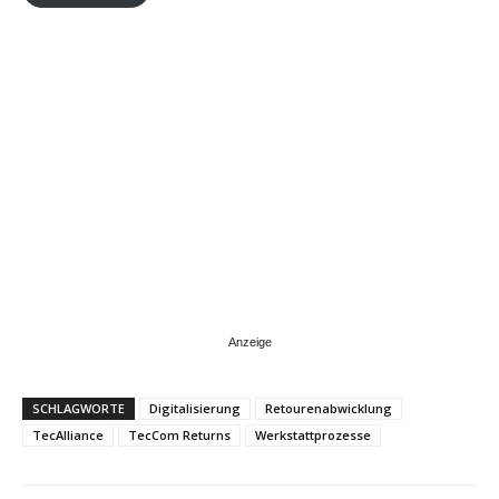
SCHLAGWORTE
Digitalisierung
Retourenabwicklung
TecAlliance
TecCom Returns
Werkstattprozesse