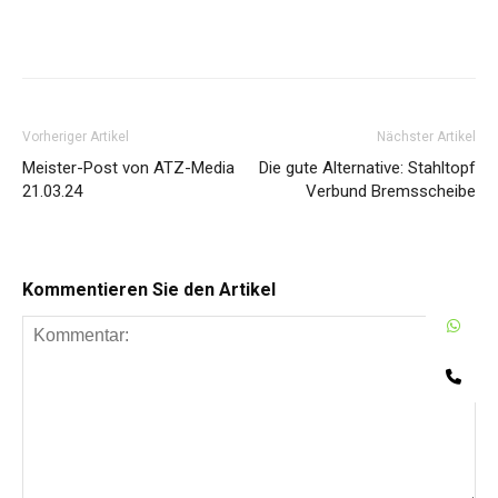
Share
Vorheriger Artikel
Nächster Artikel
Meister-Post von ATZ-Media
Die gute Alternative: Stahltopf
21.03.24
Verbund Bremsscheibe
Kommentieren Sie den Artikel
W
Te