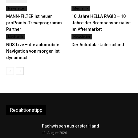
Newsletter
Mechanik
MANN-FILTER ist neuer
10 Jahre HELLA PAGID – 10
proPoints-Treueprogramm
Jahre der Bremsenspezialist
Partner
im Aftermarket
Mechanik
Newsletter
NDS.Live – die automobile
Der Autodata-Unterschied
Navigation von morgen ist
dynamisch
Redaktionstipp
Fachwissen aus erster Hand
10. August 2026