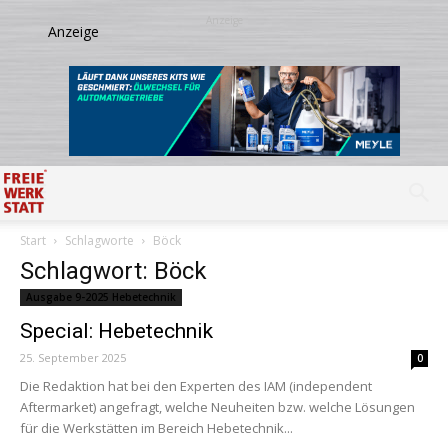
Start
Schlagworte
Böck
Schlagwort: Böck
Ausgabe 9-2025 Hebetechnik
Special: Hebetechnik
25. September 2025
0
Die Redaktion hat bei den Experten des IAM (independent
Aftermarket) angefragt, welche Neuheiten bzw. welche Lösungen
für die Werkstätten im Bereich Hebetechnik...