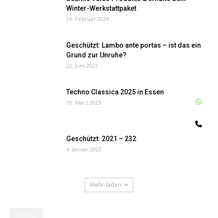
Winter-Werkstattpaket
16. Februar 2026
Geschützt: Lambo ante portas – ist das ein
Grund zur Unruhe?
22. Juni 2023
Techno Classica 2025 in Essen
W
19. März 2025
Te
Geschützt: 2021 – 232
4. Januar 2022
Mehr laden
NEWS