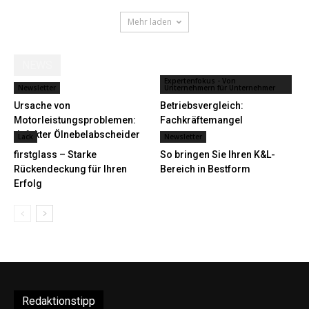
Mehr laden
NEWS
Expertenfokus - Von
Newsletter
Unternehmern für Unternehmer
Ursache von
Betriebsvergleich:
Motorleistungsproblemen:
Fachkräftemangel
defekter Ölnebelabscheider
Lack
Newsletter
firstglass – Starke
So bringen Sie Ihren K&L-
Rückendeckung für Ihren
Bereich in Bestform
Erfolg
Redaktionstipp