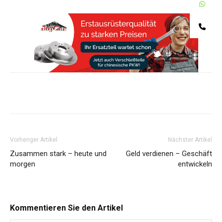
W
Te
Share
Vorheriger Artikel
Nächster Artikel
Zusammen stark – heute und
Geld verdienen – Geschäft
morgen
entwickeln
Kommentieren Sie den Artikel