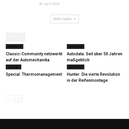
30. April 2024
Mehr laden
NEWS
Mechanik
Mechanik
Classic-Community netzwerkt
Autodata: Seit über 50 Jahren
auf der Automechanika
maßgeblich
Specials
Mechanik
Special: Thermomanagement
Hunter: Die vierte Revolution
in der Reifenmontage