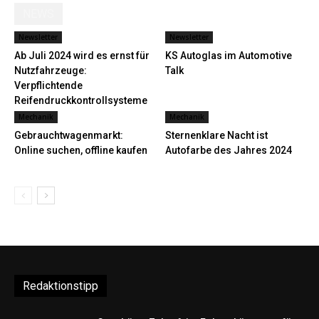
NEWS
Newsletter
Newsletter
Ab Juli 2024 wird es ernst für
KS Autoglas im Automotive
Nutzfahrzeuge:
Talk
Verpflichtende
Reifendruckkontrollsysteme
in...
Mechanik
Mechanik
Gebrauchtwagenmarkt:
Sternenklare Nacht ist
Online suchen, offline kaufen
Autofarbe des Jahres 2024
Redaktionstipp