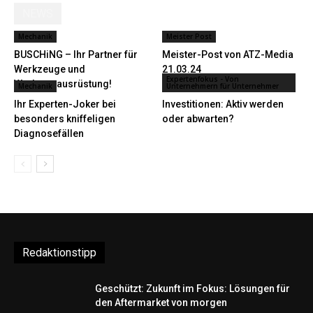
NEWS
Mechanik
Meister Post
BUSCHiNG – Ihr Partner für
Meister-Post von ATZ-Media
Werkzeuge und
21.03.24
Expertenfokus - Von
Werkstattausrüstung!
Mechanik
Unternehmern für Unternehmer
Ihr Experten-Joker bei
Investitionen: Aktiv werden
besonders kniffeligen
oder abwarten?
Diagnosefällen
Redaktionstipp
Geschützt: Zukunft im Fokus: Lösungen für
den Aftermarket von morgen