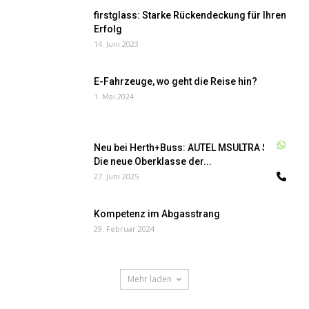
firstglass: Starke Rückendeckung für Ihren
Erfolg
14. Juni 2023
E-Fahrzeuge, wo geht die Reise hin?
1. Mai 2024
W
Neu bei Herth+Buss: AUTEL MSULTRA S2 –
Die neue Oberklasse der...
Te
27. Juni 2025
Kompetenz im Abgasstrang
29. Februar 2024
Mehr laden