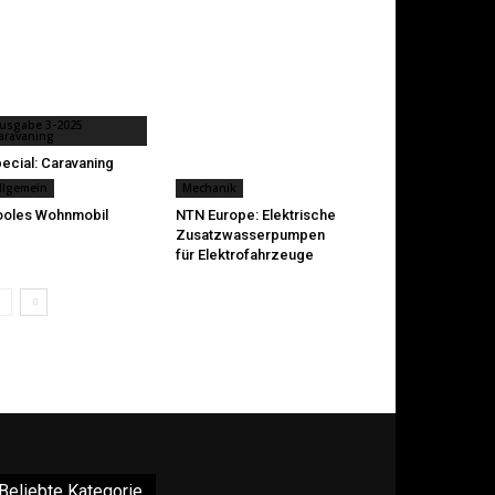
usgabe 3-2025
aravaning
ecial: Caravaning
llgemein
Mechanik
oles Wohnmobil
NTN Europe: Elektrische
Zusatzwasserpumpen
für Elektrofahrzeuge
Beliebte Kategorie