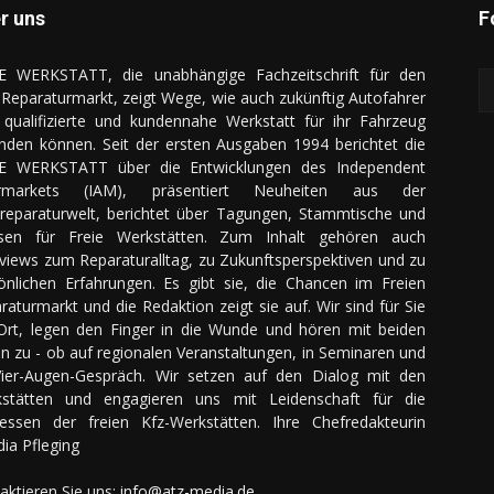
r uns
F
E WERKSTATT, die unabhängige Fachzeitschrift für den
Reparaturmarkt, zeigt Wege, wie auch zukünftig Autofahrer
 qualifizierte und kundennahe Werkstatt für ihr Fahrzeug
inden können. Seit der ersten Ausgaben 1994 berichtet die
E WERKSTATT über die Entwicklungen des Independent
ermarkets (IAM), präsentiert Neuheiten aus der
reparaturwelt, berichtet über Tagungen, Stammtische und
sen für Freie Werkstätten. Zum Inhalt gehören auch
rviews zum Reparaturalltag, zu Zukunftsperspektiven und zu
önlichen Erfahrungen. Es gibt sie, die Chancen im Freien
raturmarkt und die Redaktion zeigt sie auf. Wir sind für Sie
Ort, legen den Finger in die Wunde und hören mit beiden
n zu - ob auf regionalen Veranstaltungen, in Seminaren und
ier-Augen-Gespräch. Wir setzen auf den Dialog mit den
stätten und engagieren uns mit Leidenschaft für die
ressen der freien Kfz-Werkstätten. Ihre Chefredakteurin
dia Pfleging
aktieren Sie uns:
info@atz-media.de