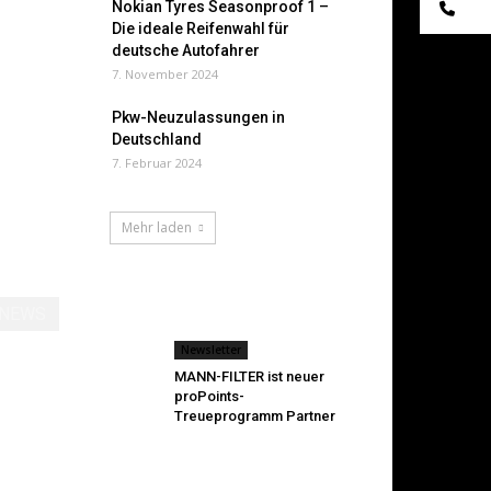
Te
Nokian Tyres Seasonproof 1 –
Die ideale Reifenwahl für
deutsche Autofahrer
7. November 2024
Pkw-Neuzulassungen in
Deutschland
7. Februar 2024
Mehr laden
NEWS
Newsletter
MANN-FILTER ist neuer
proPoints-
Treueprogramm Partner