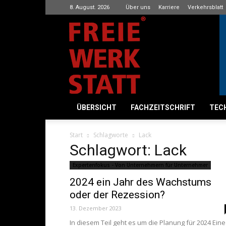
8. August. 2026
Über uns
Karriere
Verkehrsblatt
Freie
Werkstatt
ÜBERSICHT
FACHZEITSCHRIFT
TECH
Start
Schlagworte
Lack
Schlagwort: Lack
Expertenfokus - Von Unternehmern für Unternehmer
2024 ein Jahr des Wachstums
oder der Rezession?
13. Dezember 2023
In diesem Teil geht es um die Planung für 2024 Eine