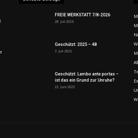
FREIE WERKSTATT 7/8-2026
M
t
28. Juli 2026
M
N
W
Geschützt: 2025 – 48
3. Juli 2025
r
Me
Al
Te
Geschützt: Lambo ante portas –
ist das ein Grund zur Unruhe?
Ex
22. Juni 2023
U
We