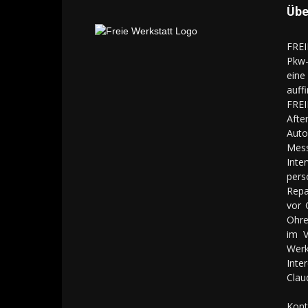
Übe
FREI
Pkw-
eine
auff
FREI
Aft
Auto
Mes
Inte
pers
Repa
vor 
Ohre
im V
Werk
Inte
Clau
Kont