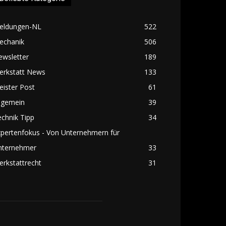
eldungen-NL
522
echanik
506
ewsletter
189
erkstatt News
133
ister Post
61
lgemein
39
chnik Tipp
34
pertenfokus - Von Unternehmern für
nternehmer
33
rkstattrecht
31