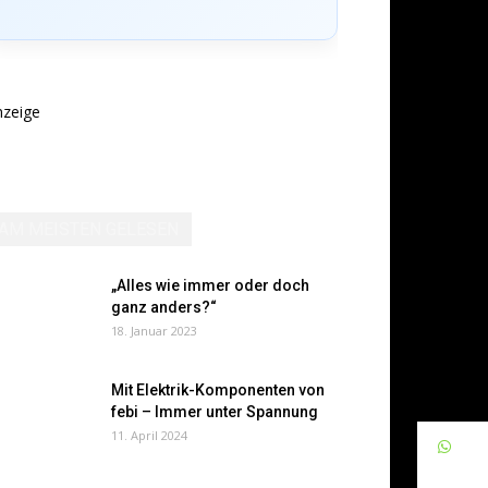
nzeige
AM MEISTEN GELESEN
„Alles wie immer oder doch
ganz anders?“
18. Januar 2023
Mit Elektrik-Komponenten von
febi – Immer unter Spannung
11. April 2024
W