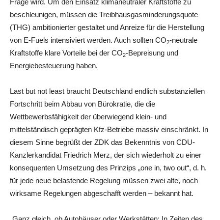
Frage wird. Um den Einsatz klimaneutraler Kraftstoffe zu
beschleunigen, müssen die Treibhausgasminderungsquote
(THG) ambitionierter gestaltet und Anreize für die Herstellung
von E-Fuels intensiviert werden. Auch sollten CO
-neutrale
2
Kraftstoffe klare Vorteile bei der CO
-Bepreisung und
2
Energiebesteuerung haben.
Last but not least braucht Deutschland endlich substanziellen
Fortschritt beim Abbau von Bürokratie, die die
Wettbewerbsfähigkeit der überwiegend klein- und
mittelständisch geprägten Kfz-Betriebe massiv einschränkt. In
diesem Sinne begrüßt der ZDK das Bekenntnis von CDU-
Kanzlerkandidat Friedrich Merz, der sich wiederholt zu einer
konsequenten Umsetzung des Prinzips „one in, two out“, d. h.
für jede neue belastende Regelung müssen zwei alte, noch
wirksame Regelungen abgeschafft werden – bekannt hat.
„Ganz gleich, ob Autohäuser oder Werkstätten: In Zeiten des