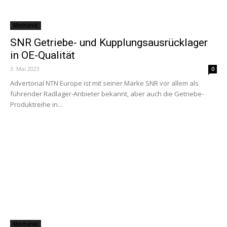
Mechanik
SNR Getriebe- und Kupplungsausrücklager
in OE-Qualität
3. Mai 2023
0
Advertorial NTN Europe ist mit seiner Marke SNR vor allem als
führender Radlager-Anbieter bekannt, aber auch die Getriebe-
Produktreihe in...
Mechanik