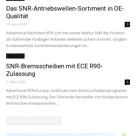
Das SNR-Antriebswellen-Sortiment in OE-
Qualität
13. April 2023
0
Advertorial Nachdem NTN sich mit seiner Marke SNR die Position
als führender Radlager-Anbieter weltweit sichern konnte, sorgten
kontinuierliche Sortimentserweiterungen im...
Mechanik
SNR-Bremsscheiben mit ECE R90-
Zulassung
2. März 2023
0
Advertorial NTN Europe zertifiziert sein Bremsscheibenprogramm
mit ECE R90-Zulassung. Der führende Hersteller von hochpräzisen
technischen Komponenten...
Unsere Facebookseite
W