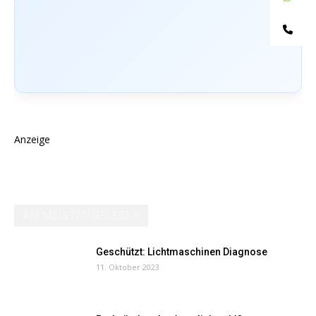
Te
Anzeige
AM MEISTEN GELESEN
Geschützt: Lichtmaschinen Diagnose
11. Oktober 2023