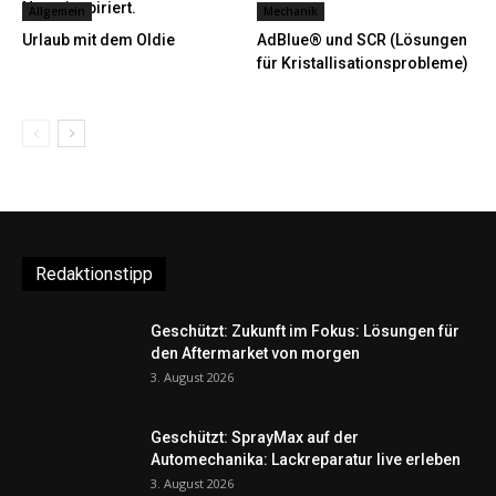
Natur inspiriert.
Allgemein
Mechanik
Urlaub mit dem Oldie
AdBlue® und SCR (Lösungen
für Kristallisationsprobleme)
Redaktionstipp
Geschützt: Zukunft im Fokus: Lösungen für
den Aftermarket von morgen
3. August 2026
Geschützt: SprayMax auf der
Automechanika: Lackreparatur live erleben
3. August 2026