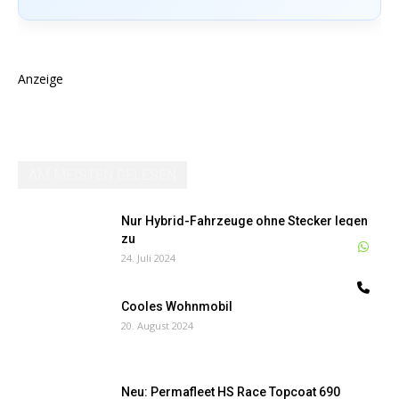
Anzeige
AM MEISTEN GELESEN
Nur Hybrid-Fahrzeuge ohne Stecker legen
zu
W
24. Juli 2024
Te
Cooles Wohnmobil
20. August 2024
Neu: Permafleet HS Race Topcoat 690