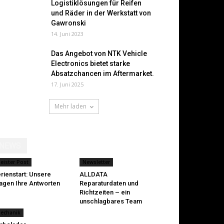
Logistiklösungen für Reifen
und Räder in der Werkstatt von
Gawronski
14. Juni 2023
Das Angebot von NTK Vehicle
Electronics bietet starke
Absatzchancen im Aftermarket.
17. Juni 2025
Mehr laden
NEWS
eister Post
Newsletter
rienstart: Unsere
ALLDATA
agen Ihre Antworten
Reparaturdaten und
Richtzeiten – ein
unschlagbares Team
echanik