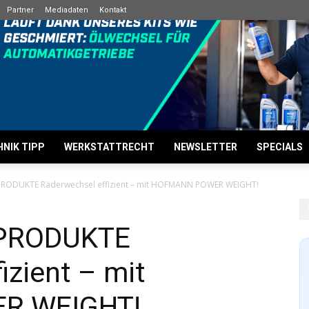
Partner
Mediadaten
Kontakt
NIK TIPP
WERKSTATTRECHT
NEWSLETTER
SPECIALS
PRODUKTE Räderwechsel effizient – mit HOFMANN POWER WEIGHT!
 PRODUKTE
izient – mit
R WEIGHT!