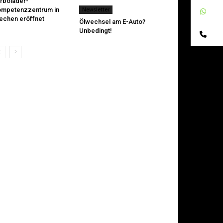
rbolader-
mpetenzzentrum in
Newsletter
W
echen eröffnet
Ölwechsel am E-Auto?
Unbedingt!
Te