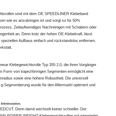
rollen sind mit dem OE SPEEDLINER Klebeband
sen wie es anzubringen ist und sorgt so für 50%
ozess. Zeitaufwendiges Nachreinigen mit Schabern oder
ngenheit an. Denn trotz der hohen OE-Klebekraft, lässt
eziellen Aufbaus einfach und rückstandslos entfernen.
rkstatt.
dneue Klebegewichtsrolle Typ 355 2.0, die ihren Vorgänger
 in Form von trapezförmigen Segmenten ermöglicht eine
adius sowie eine höhere Robustheit. Die universell
5 g-Segmentierung wurde für den Aftermarkt optimiert und
 Arbeitsstation.
EDCUT. Denn damit wechselt keiner schneller. Der
ANN POWER WEIGHT Klebegewichtsrollen mit integrierter