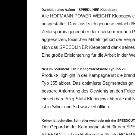
Da bleibt alles haften – SPEEDLINER Klebeband
Alle HOFMANN POWER WEIGHT Klebegewichts
ausgestattet. Das lässt sich genauso einfach lö
Zeitersparnis gegenüber dem herkömmlichen Pr
aggressiven, toxischen Mitteln gehört der Verga
sich das SPEEDLINER Klebeband dank seines sp
Eine große Erleichterung für die Arbeit in der We
Neu im Sortiment: Die Klebegewichtsrolle Typ 355 2.0
Produkt-Highlight in der Kampagne ist die bran
Typ 355 ablöst. Das optimierte Segmentdesign
bessere Anformung des Gewichts an den Felgenr
einsetzbare 5 kg-Stahl-Klebegewichtsrolle mit 
ist in Silber und Schwarz erhältlich.
Keiner ist schneller. Schneller wechseln mit der SPEEDCUT
Der Gepard in der Kampagne steht für den SPE
SPEEDCUT ist ein Rollenhalter für alle HOFM