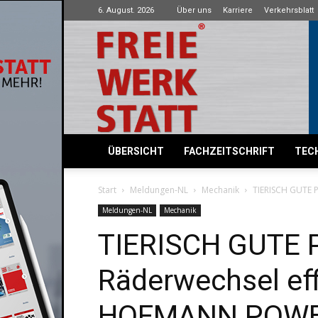
6. August. 2026
Über uns
Karriere
Verkehrsblatt
Freie
Werkstatt
ÜBERSICHT
FACHZEITSCHRIFT
TECH
Start
Meldungen-NL
Mechanik
TIERISCH GUTE 
Meldungen-NL
Mechanik
TIERISCH GUTE
Räderwechsel eff
HOFMANN POWE