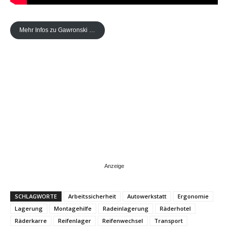
Mehr Infos zu Gawronski …
SCHLAGWORTE
Arbeitssicherheit
Autowerkstatt
Ergonomie
Lagerung
Montagehilfe
Radeinlagerung
Räderhotel
Räderkarre
Reifenlager
Reifenwechsel
Transport