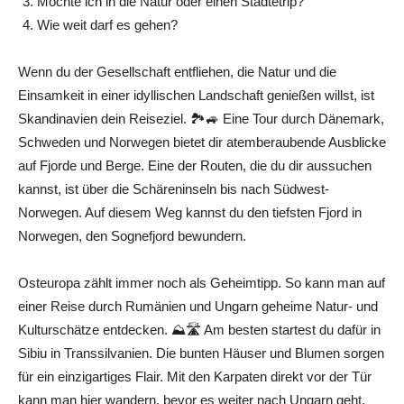
Möchte ich in die Natur oder einen Städtetrip?
Wie weit darf es gehen?
Wenn du der Gesellschaft entfliehen, die Natur und die
Einsamkeit in einer idyllischen Landschaft genießen willst, ist
Skandinavien dein Reiseziel. 🏞🚙 Eine Tour durch Dänemark,
Schweden und Norwegen bietet dir atemberaubende Ausblicke
auf Fjorde und Berge. Eine der Routen, die du dir aussuchen
kannst, ist über die Schäreninseln bis nach Südwest-
Norwegen. Auf diesem Weg kannst du den tiefsten Fjord in
Norwegen, den Sognefjord bewundern.
Osteuropa zählt immer noch als Geheimtipp. So kann man auf
einer Reise durch Rumänien und Ungarn geheime Natur- und
Kulturschätze entdecken. ⛰🛣 Am besten startest du dafür in
Sibiu in Transsilvanien. Die bunten Häuser und Blumen sorgen
für ein einzigartiges Flair. Mit den Karpaten direkt vor der Tür
kann man hier wandern, bevor es weiter nach Ungarn geht.