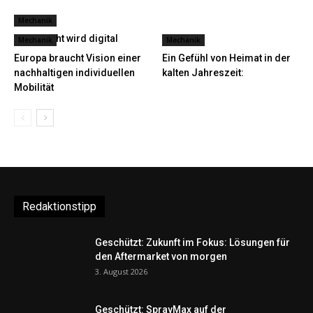
Mechanik
HU-Bericht wird digital
Mechanik
Mechanik
Europa braucht Vision einer
Ein Gefühl von Heimat in der
nachhaltigen individuellen
kalten Jahreszeit:
Mobilität
Redaktionstipp
Geschützt: Zukunft im Fokus: Lösungen für
den Aftermarket von morgen
3. August 2026
Geschützt: SprayMax auf der