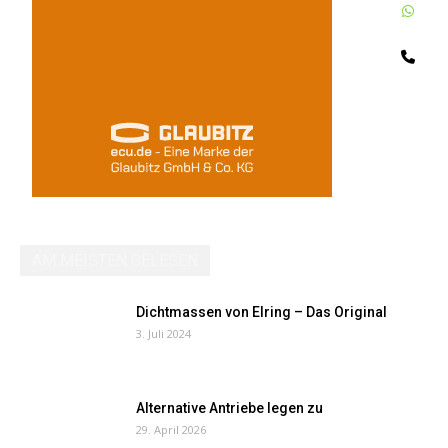
W
Te
AM MEISTEN GELESEN
Dichtmassen von Elring – Das Original
3. Juli 2024
Alternative Antriebe legen zu
29. April 2026