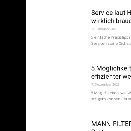
Service laut 
wirklich brau
12. Oktober 2023
5 einfache Praxistipps
Servicehistorie (Scheck
5 Möglichkei
effizienter w
7. Dezember 2023
5 Möglichkeiten, wie 
steigern können Bei e
MANN-FILTER 