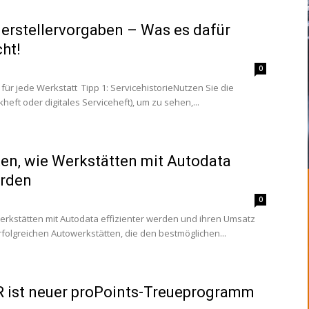
Herstellervorgaben – Was es dafür
cht!
0
 für jede Werkstatt Tipp 1: ServicehistorieNutzen Sie die
heft oder digitales Serviceheft), um zu sehen,...
ten, wie Werkstätten mit Autodata
erden
0
Werkstätten mit Autodata effizienter werden und ihren Umsatz
rfolgreichen Autowerkstätten, die den bestmöglichen...
ist neuer proPoints-Treueprogramm