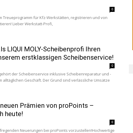
0
dem Treueprogramm für Kfz-Werkstätten, registrieren und von
tieren! Lieber Werkstatt-Profi,
als LIQUI MOLY-Scheibenprofi Ihren
nserem erstklassigen Scheibenservice!
0
 gehört der Scheibenservice inklusive Scheibenreparatur und -
m alltäglichen Geschäft. Der Grund sind verlässliche Umsätze
 neuen Prämien von proPoints –
ch heute!
0
ufregenden Neuerungen bei proPoints vorzustellen!Hochwertige