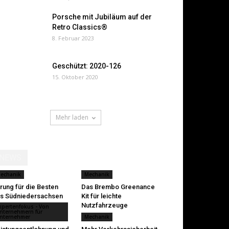
Porsche mit Jubiläum auf der
Retro Classics®
8. Februar 2023
Geschützt: 2020-126
15. Oktober 2020
Mehr laden
NEWS
echanik
Mechanik
rung für die Besten
Das Brembo Greenance
s Südniedersachsen
Kit für leichte
Nutzfahrzeuge
xpertenfokus - Von
nternehmern für
nternehmer
Mechanik