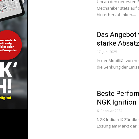
Um an den neuesten F
Mechaniker stets auf 
hinterherzuhinken....
Das Angebot v
starke Absat
17. Juni 2025
In der Mobilität von 
die Senkung der Emiss
Beste Perfor
NGK Ignition 
6. Februar 2024
NGK Iridium IX Zündker
Lösung am Markt dar. S