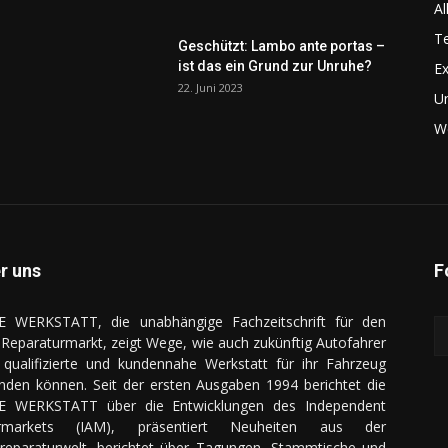
Al
Te
Geschützt: Lambo ante portas –
ist das ein Grund zur Unruhe?
Ex
22. Juni 2023
U
We
r uns
F
E WERKSTATT, die unabhängige Fachzeitschrift für den
Reparaturmarkt, zeigt Wege, wie auch zukünftig Autofahrer
 qualifizierte und kundennahe Werkstatt für ihr Fahrzeug
inden können. Seit der ersten Ausgaben 1994 berichtet die
E WERKSTATT über die Entwicklungen des Independent
ermarkets (IAM), präsentiert Neuheiten aus der
reparaturwelt, berichtet über Tagungen, Stammtische und