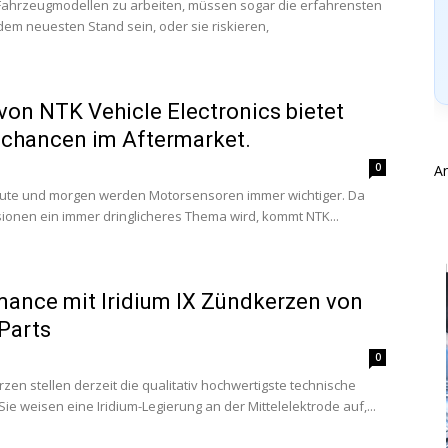
ahrzeugmodellen zu arbeiten, müssen sogar die erfahrensten
dem neuesten Stand sein, oder sie riskieren,
on NTK Vehicle Electronics bietet
zchancen im Aftermarket.
0
A
heute und morgen werden Motorsensoren immer wichtiger. Da
ionen ein immer dringlicheres Thema wird, kommt NTK...
mance mit Iridium IX Zündkerzen von
Parts
0
zen stellen derzeit die qualitativ hochwertigste technische
ie weisen eine Iridium-Legierung an der Mittelelektrode auf,...