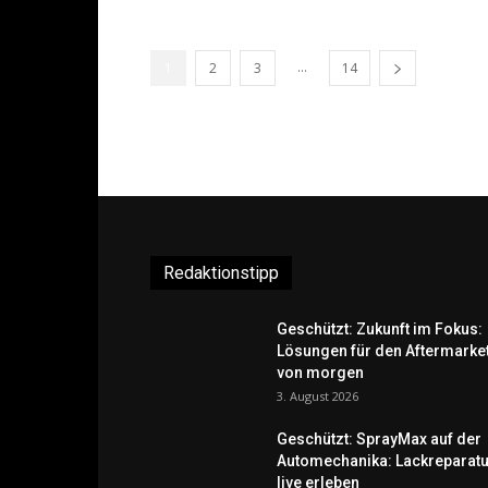
...
1
2
3
14
Redaktionstipp
Geschützt: Zukunft im Fokus:
Lösungen für den Aftermarke
von morgen
3. August 2026
Geschützt: SprayMax auf der
Automechanika: Lackreparatu
live erleben