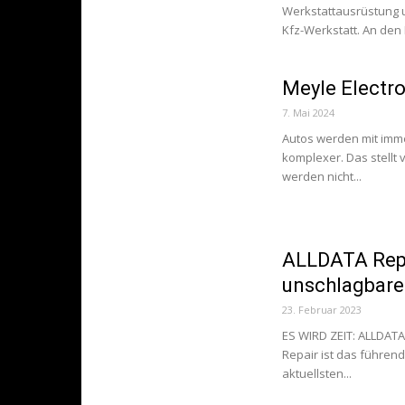
Werkstattausrüstung u
Kfz-Werkstatt. An den
Meyle Electro
7. Mai 2024
Autos werden mit imm
komplexer. Das stellt
werden nicht...
ALLDATA Repa
unschlagbar
23. Februar 2023
ES WIRD ZEIT: ALLDAT
Repair ist das führen
aktuellsten...