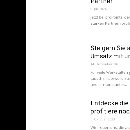
Partner
9. Juli 2024
Jetzt bei proPoints, 
starken Partnern profi
Steigern Sie 
Umsatz mit u
14. Dezember 2023
Für viele Werkstätten
tausch mittlerweile zu
und ein konstanter...
Entdecke die
profitiere no
5. Oktober 2023
Wir freuen uns, die a