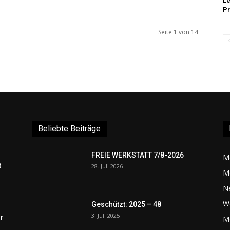
Le
P
Seite 1 von 14
Beliebte Beiträge
FREIE WERKSTATT 7/8-2026
M
t
28. Juli 2026
M
N
W
Geschützt: 2025 – 48
3. Juli 2025
r
Me