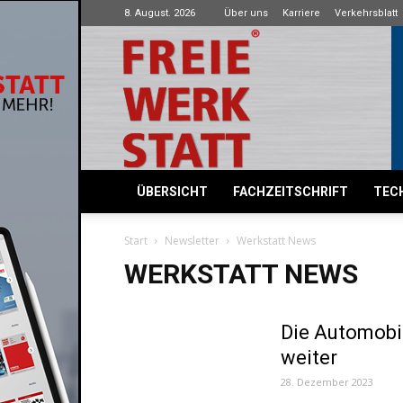
8. August. 2026
Über uns
Karriere
Verkehrsblatt
Freie
Werkstatt
ÜBERSICHT
FACHZEITSCHRIFT
TECH
Start
Newsletter
Werkstatt News
WERKSTATT NEWS
Die Automobil
weiter
28. Dezember 2023