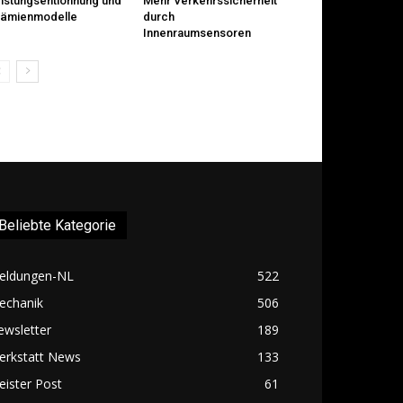
istungsentlohnung und
Mehr Verkehrssicherheit
rämienmodelle
durch
Innenraumsensoren
Beliebte Kategorie
eldungen-NL
522
echanik
506
ewsletter
189
erkstatt News
133
ister Post
61