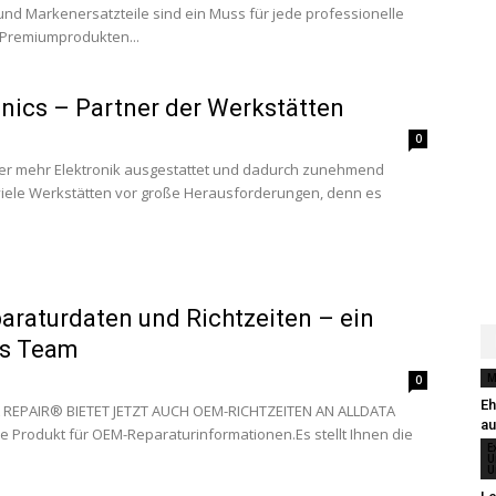
nd Markenersatzteile sind ein Muss für jede professionelle
 Premiumprodukten...
nics – Partner der Werkstätten
0
er mehr Elektronik ausgestattet und dadurch zunehmend
 viele Werkstätten vor große Herausforderungen, denn es
raturdaten und Richtzeiten – ein
es Team
M
0
Eh
A REPAIR® BIETET JETZT AUCH OEM-RICHTZEITEN AN ALLDATA
au
de Produkt für OEM-Reparaturinformationen.Es stellt Ihnen die
E
U
U