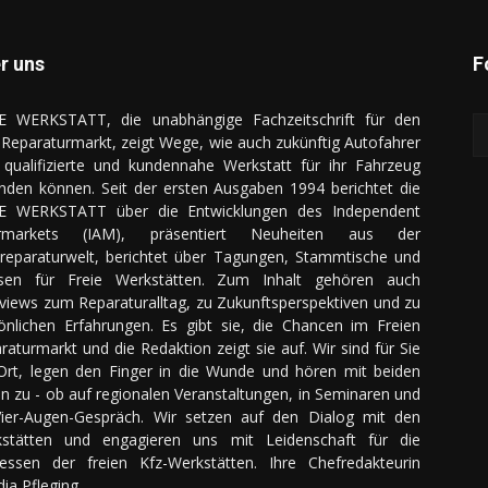
r uns
F
E WERKSTATT, die unabhängige Fachzeitschrift für den
Reparaturmarkt, zeigt Wege, wie auch zukünftig Autofahrer
 qualifizierte und kundennahe Werkstatt für ihr Fahrzeug
inden können. Seit der ersten Ausgaben 1994 berichtet die
E WERKSTATT über die Entwicklungen des Independent
ermarkets (IAM), präsentiert Neuheiten aus der
reparaturwelt, berichtet über Tagungen, Stammtische und
sen für Freie Werkstätten. Zum Inhalt gehören auch
rviews zum Reparaturalltag, zu Zukunftsperspektiven und zu
önlichen Erfahrungen. Es gibt sie, die Chancen im Freien
raturmarkt und die Redaktion zeigt sie auf. Wir sind für Sie
Ort, legen den Finger in die Wunde und hören mit beiden
n zu - ob auf regionalen Veranstaltungen, in Seminaren und
ier-Augen-Gespräch. Wir setzen auf den Dialog mit den
stätten und engagieren uns mit Leidenschaft für die
ressen der freien Kfz-Werkstätten. Ihre Chefredakteurin
dia Pfleging