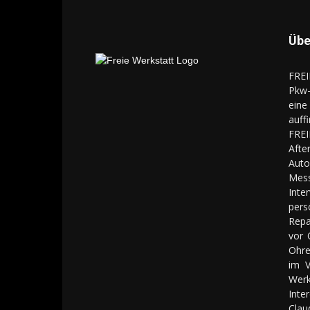
Übe
FREI
Pkw-
eine
auff
FREI
Aft
Auto
Mes
Inte
pers
Repa
vor 
Ohre
im V
Werk
Inte
Clau