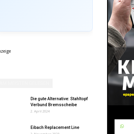
nzeige
AM MEISTEN GELESEN
Die gute Alternative: Stahltopf
Verbund Bremsscheibe
2. April 2024
W
Eibach Replacement Line
2. November 2023