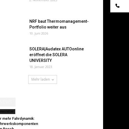
Te
NRF baut Thermomanagement-
Portfolio weiter aus
10. Juni 2026
SOLERA|Audatex AUTOonline
eröffnet die SOLERA
UNIVERSITY
18. Januar 2023
Mehr laden
NEWS
ewsletter
r mehr Fahrdynamik:
ahrwerkskomponenten
n Bosch