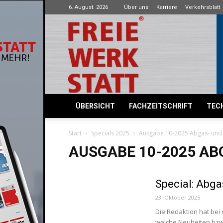
6. August. 2026
Über uns
Karriere
Verkehrsblatt
Freie
Werkstatt
ÜBERSICHT
FACHZEITSCHRIFT
TECH
Start
Specials 2025
Ausgabe 10-2025 Abgas- und F
AUSGABE 10-2025 AB
Special: Abga
23. Oktober 2025
Die Redaktion hat bei
welche Neuheiten bzw.