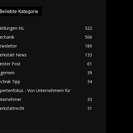
Beliebte Kategorie
eldungen-NL
522
echanik
506
ewsletter
189
erkstatt News
133
ister Post
61
lgemein
39
chnik Tipp
34
pertenfokus - Von Unternehmern für
nternehmer
33
rkstattrecht
31