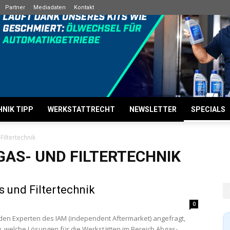
Partner
Mediadaten
Kontakt
NIK TIPP
WERKSTATTRECHT
NEWSLETTER
SPECIALS
iltertechnik
GAS- UND FILTERTECHNIK
s und Filtertechnik
0
 den Experten des IAM (independent Aftermarket) angefragt,
 welche Lösungen für die Werkstätten im Bereich Abgas-...