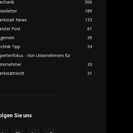
echanik
506
ewsletter
189
erkstatt News
133
ister Post
61
lgemein
39
chnik Tipp
34
pertenfokus - Von Unternehmern für
nternehmer
33
rkstattrecht
31
olgen Sie uns