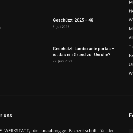
M
N
W
Geschützt: 2025 – 48
3. Juli 2025
r
Me
Al
Te
Geschützt: Lambo ante portas –
ist das ein Grund zur Unruhe?
Ex
22. Juni 2023
U
We
r uns
F
E WERKSTATT, die unabhängige Fachzeitschrift für den