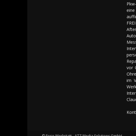
Pkw-
eine
auff
FREI
Aft
Auto
Mes
Inte
pers
Repa
vor 
Ohre
im V
Werk
Inte
Clau
Kont
© Freie Werkstatt - ATZ Media Solutions GmbH