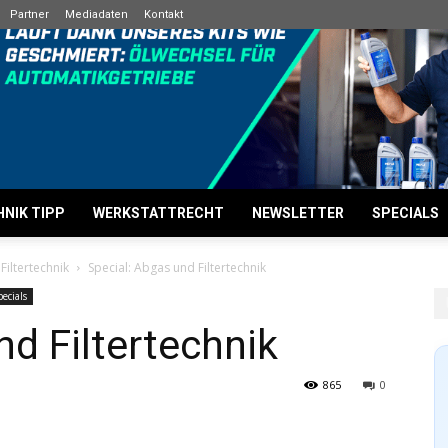
Partner
Mediadaten
Kontakt
NIK TIPP
WERKSTATTRECHT
NEWSLETTER
SPECIALS
iltertechnik
Special: Abgas und Filtertechnik
ecials
nd Filtertechnik
865
0