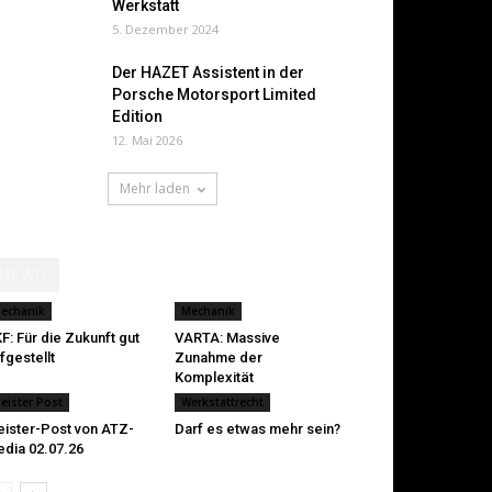
Werkstatt
5. Dezember 2024
Der HAZET Assistent in der
Porsche Motorsport Limited
Edition
12. Mai 2026
Mehr laden
NEWS
echanik
Mechanik
F: Für die Zukunft gut
VARTA: Massive
fgestellt
Zunahme der
Komplexität
eister Post
Werkstattrecht
ister-Post von ATZ-
Darf es etwas mehr sein?
dia 02.07.26