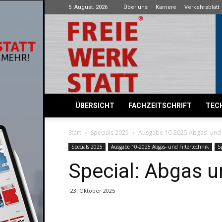
5. August. 2026
Über uns
Karriere
Verkehrsblatt
Freie
Werkstatt
ÜBERSICHT
FACHZEITSCHRIFT
TECH
Start
Specials 2025
Ausgabe 10-2025 Abgas- und F
Specials 2025
Ausgabe 10-2025 Abgas- und Filtertechnik
Sp
Special: Abgas u
23. Oktober 2025
Share