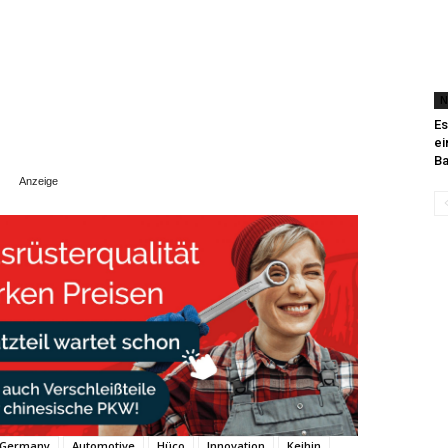
N
Es
ei
Ba
Germany
Automotive
Hüco
Innovation
Keihin