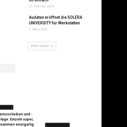
so einfach
27. Februar 2025
Audatex eröffnet die SOLERA
UNIVERSITY für Werkstätten
2. März 2023
Mehr laden
NEWS
echanik
emsscheiben und -
läge: Einzeln super,
sammen einzigartig
Werkstattrecht