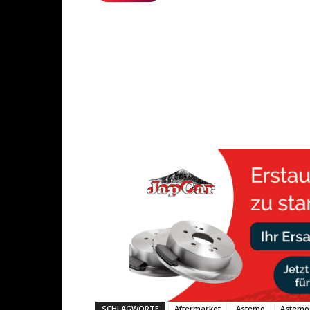
SCHLAGWORTE
Aftermarket
Astemo
Astemo