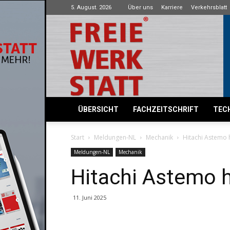
5. August. 2026
Über uns
Karriere
Verkehrsblatt
Freie
Werkstatt
ÜBERSICHT
FACHZEITSCHRIFT
TECH
Start
Meldungen-NL
Mechanik
Hitachi Astemo 
Meldungen-NL
Mechanik
Hitachi Astemo h
11. Juni 2025
Share