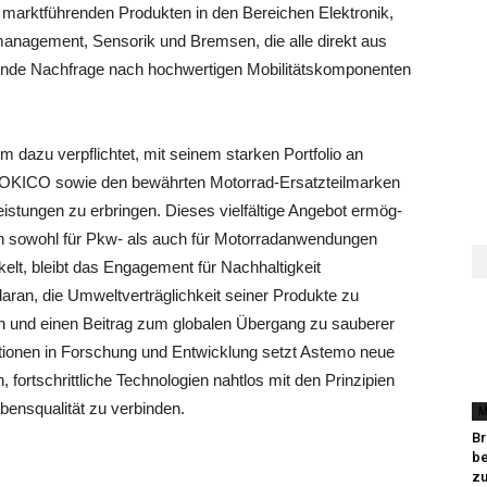
marktführenden Produkten in den Bereichen Elektro­nik,
a­nagement, Sensorik und Bremsen, die alle direkt aus
nde Nachfrage nach hochwertigen Mobilitätskomponen­ten
dazu verpflichtet, mit seinem starken Portfolio an
KI­CO sowie den bewährten Motorrad-Ersatzteilmarken
un­gen zu erbringen. Dieses vielfältige Angebot ermög­
n sowohl für Pkw- als auch für Motorradanwendungen
lt, bleibt das Engagement für Nachhaltigkeit
ran, die Umweltverträglichkeit seiner Produkte zu
 und einen Beitrag zum globalen Übergang zu sauberer
stitionen in Forschung und Entwicklung setzt Astemo neue
 fortschrittliche Technologien nahtlos mit den Prinzipien
bensqualität zu verbinden.
M
Br
be
zu