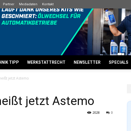
Partner
Mediadaten
Kontakt
NIK TIPP
WERKSTATTRECHT
NEWSLETTER
SPECIALS
heißt jetzt Astemo
eißt jetzt Astemo
2028
0