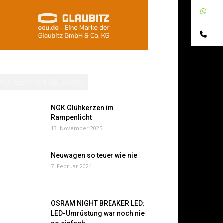
W
Te
AM MEISTEN GELESEN
NGK Glühkerzen im
Rampenlicht
13. November 2025
Neuwagen so teuer wie nie
7. Februar 2024
OSRAM NIGHT BREAKER LED:
LED-Umrüstung war noch nie