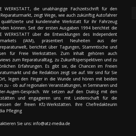
E WERKSTATT, die unabhängige Fachzeitschrift für den
Reparaturmarkt, zeigt Wege, wie auch zukünftig Autofahrer
 qualifizierte und kundennahe Werkstatt für ihr Fahrzeug
inden können. Seit der ersten Ausgaben 1994 berichtet die
E WERKSTATT über die Entwicklungen des Independent
ermarkets (IAM), präsentiert Neuheiten aus der
reparaturwelt, berichtet über Tagungen, Stammtische und
sen für Freie Werkstätten. Zum Inhalt gehören auch
rviews zum Reparaturalltag, zu Zukunftsperspektiven und zu
önlichen Erfahrungen. Es gibt sie, die Chancen im Freien
raturmarkt und die Redaktion zeigt sie auf. Wir sind für Sie
Ort, legen den Finger in die Wunde und hören mit beiden
n zu - ob auf regionalen Veranstaltungen, in Seminaren und
ier-Augen-Gespräch. Wir setzen auf den Dialog mit den
stätten und engagieren uns mit Leidenschaft für die
ressen der freien Kfz-Werkstätten. Ihre Chefredakteurin
dia Pfleging
aktieren Sie uns:
info@atz-media.de