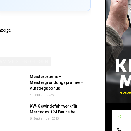
nzeige
AM MEISTEN GELESEN
Meisterprämie –
Meistergründungsprämie –
Aufstiegsbonus
8. Februar 2023
KW-Gewindefahrwerk für
Mercedes 124 Baureihe
W
6. September 2023
Te