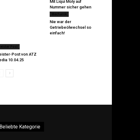
Mit Liqui Moly auf
Nummer sicher gehen
Mechanik
Nie war der
Getriebeölwechsel so
einfach!
eister Post
ister-Post von ATZ
dia 10.04.25
Beliebte Kategorie