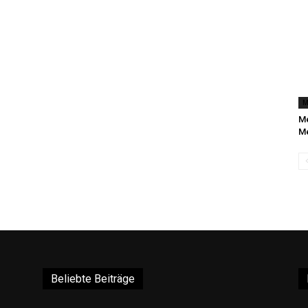
M
Me
Me
Beliebte Beiträge