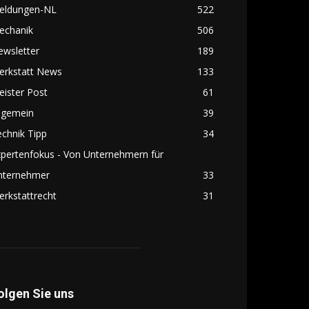
eldungen-NL
522
echanik
506
ewsletter
189
erkstatt News
133
ister Post
61
lgemein
39
chnik Tipp
34
pertenfokus - Von Unternehmern für
nternehmer
33
rkstattrecht
31
olgen Sie uns