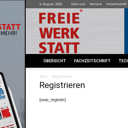
6. August. 2026
Über uns
Karriere
Verkehrsblatt
Freie
Werkstatt
ÜBERSICHT
FACHZEITSCHRIFT
TECH
Start
Registrieren
Registrieren
[uwp_register]