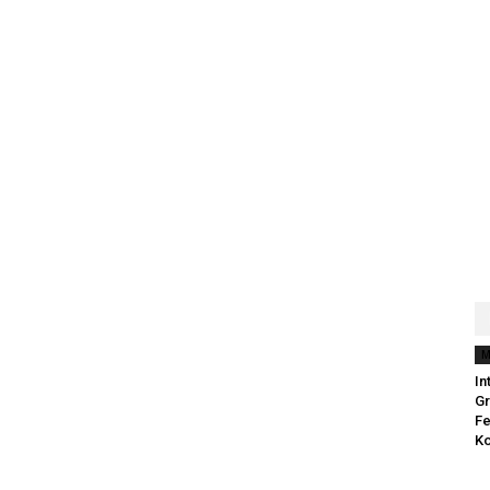
M
In
Gr
Fe
Ko