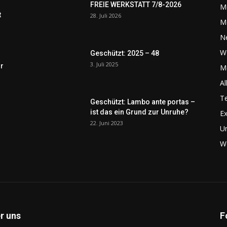
FREIE WERKSTATT 7/8-2026
M
t
28. Juli 2026
M
N
W
Geschützt: 2025 – 48
3. Juli 2025
r
Me
Al
Te
Geschützt: Lambo ante portas –
ist das ein Grund zur Unruhe?
Ex
22. Juni 2023
U
We
r uns
F