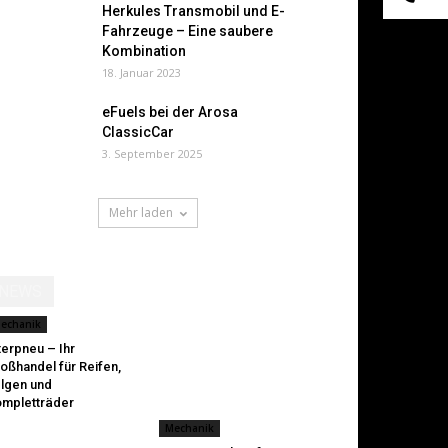
Herkules Transmobil und E-
Fahrzeuge – Eine saubere
Kombination
18. Januar 2023
eFuels bei der Arosa
ClassicCar
3. September 2025
Mehr laden
NEWS
echanik
terpneu – Ihr
oßhandel für Reifen,
lgen und
mpletträder
Mechanik