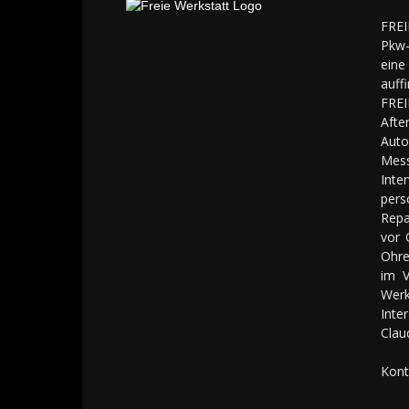
FREI
Pkw-
eine
auff
FREI
Aft
Auto
Mes
Inte
pers
Repa
vor 
Ohre
im V
Werk
Inte
Clau
Kont