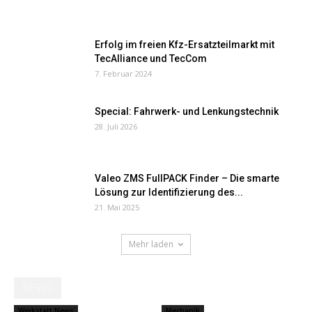
Erfolg im freien Kfz-Ersatzteilmarkt mit
TecAlliance und TecCom
7. Februar 2024
Special: Fahrwerk- und Lenkungstechnik
28. Juli 2026
Valeo ZMS FullPACK Finder – Die smarte
Lösung zur Identifizierung des...
21. Mai 2025
Mehr laden
NEWS
Werkstatt News
Mechanik