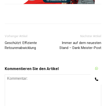
Share
Vorheriger Artikel
Nächster Artikel
Geschützt: Effiziente
Immer auf dem neuesten
Retourenabwicklung
Stand – Dank Meister-Post
W
Kommentieren Sie den Artikel
Te