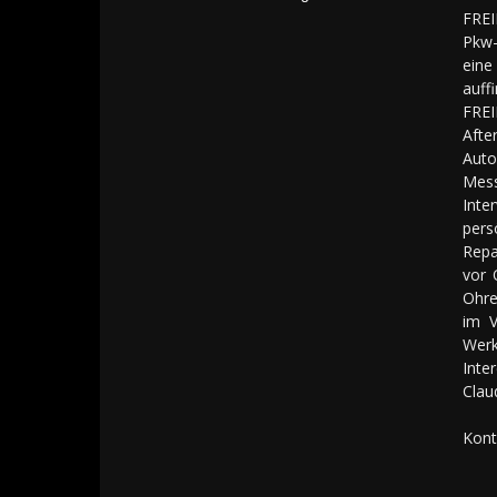
FREI
Pkw-
eine
auff
FREI
Aft
Auto
Mes
Inte
pers
Repa
vor 
Ohre
im V
Werk
Inte
Clau
Kont