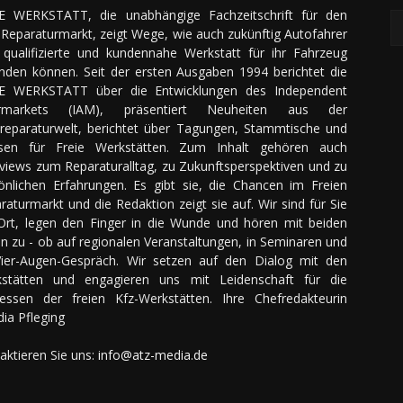
E WERKSTATT, die unabhängige Fachzeitschrift für den
Reparaturmarkt, zeigt Wege, wie auch zukünftig Autofahrer
 qualifizierte und kundennahe Werkstatt für ihr Fahrzeug
inden können. Seit der ersten Ausgaben 1994 berichtet die
E WERKSTATT über die Entwicklungen des Independent
ermarkets (IAM), präsentiert Neuheiten aus der
reparaturwelt, berichtet über Tagungen, Stammtische und
sen für Freie Werkstätten. Zum Inhalt gehören auch
rviews zum Reparaturalltag, zu Zukunftsperspektiven und zu
önlichen Erfahrungen. Es gibt sie, die Chancen im Freien
raturmarkt und die Redaktion zeigt sie auf. Wir sind für Sie
Ort, legen den Finger in die Wunde und hören mit beiden
n zu - ob auf regionalen Veranstaltungen, in Seminaren und
ier-Augen-Gespräch. Wir setzen auf den Dialog mit den
stätten und engagieren uns mit Leidenschaft für die
ressen der freien Kfz-Werkstätten. Ihre Chefredakteurin
dia Pfleging
aktieren Sie uns:
info@atz-media.de