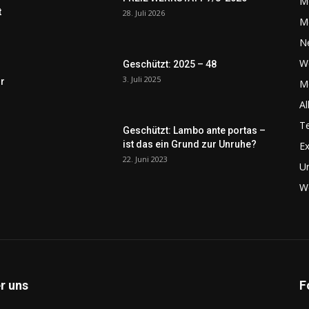
M
t
28. Juli 2026
M
N
W
Geschützt: 2025 – 48
3. Juli 2025
r
Me
Al
Te
Geschützt: Lambo ante portas –
ist das ein Grund zur Unruhe?
Ex
22. Juni 2023
U
We
r uns
F