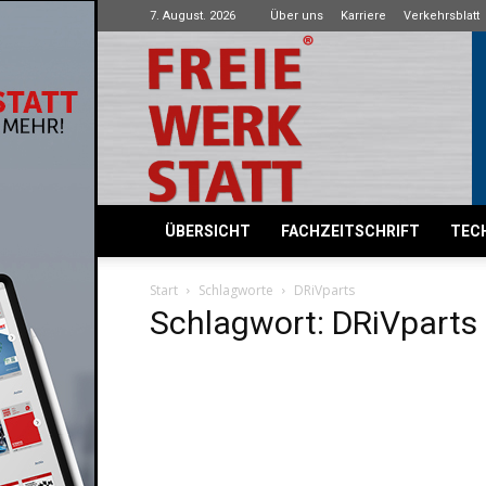
7. August. 2026
Über uns
Karriere
Verkehrsblatt
Freie
Werkstatt
ÜBERSICHT
FACHZEITSCHRIFT
TECH
Start
Schlagworte
DRiVparts
Schlagwort: DRiVparts