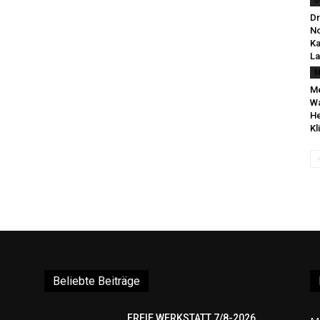
U
Dr
No
Ka
La
M
Me
Wa
He
Kl
Beliebte Beiträge
FREIE WERKSTATT 7/8-2026