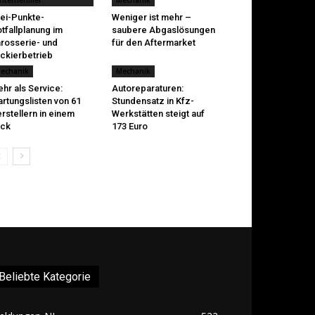
nternehmer
Mechanik
ei-Punkte-
Weniger ist mehr –
tfallplanung im
saubere Abgaslösungen
rosserie- und
für den Aftermarket
ckierbetrieb
echanik
Mechanik
hr als Service:
Autoreparaturen:
rtungslisten von 61
Stundensatz in Kfz-
rstellern in einem
Werkstätten steigt auf
ick
173 Euro
Beliebte Kategorie