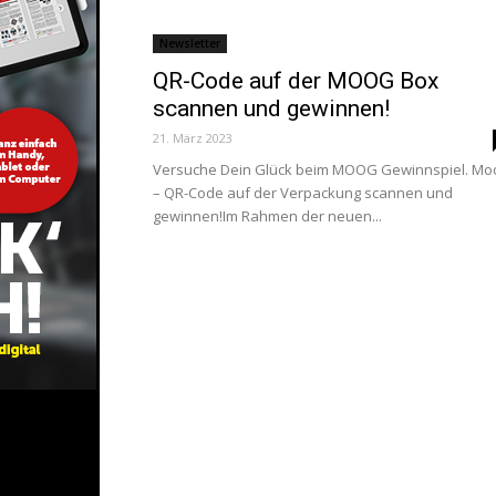
Newsletter
QR-Code auf der MOOG Box
scannen und gewinnen!
21. März 2023
Versuche Dein Glück beim MOOG Gewinnspiel. Mo
– QR-Code auf der Verpackung scannen und
gewinnen!Im Rahmen der neuen...