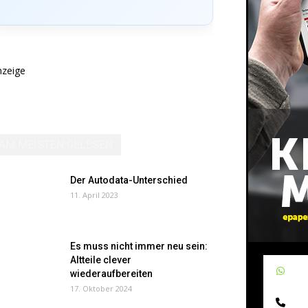
nzeige
AM MEISTEN GELESEN
Der Autodata-Unterschied
11. April 2023
Es muss nicht immer neu sein:
Altteile clever
W
wiederaufbereiten
17. Oktober 2024
Te