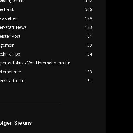
eldungen-NL
522
echanik
506
ewsletter
189
erkstatt News
133
ister Post
61
lgemein
39
chnik Tipp
34
pertenfokus - Von Unternehmern für
nternehmer
33
rkstattrecht
31
olgen Sie uns