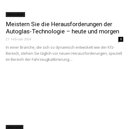
Newsletter
Meistern Sie die Herausforderungen der
Autoglas-Technologie – heute und morgen
27. Februar 2024
0
In einer Branche, die sich so dynamisch entwickelt wie der Kfz-
Bereich, stehen Sie täglich vor neuen Herausforderungen, speziell
im Bereich der Fahrzeugkalibrierung....
Mechanik