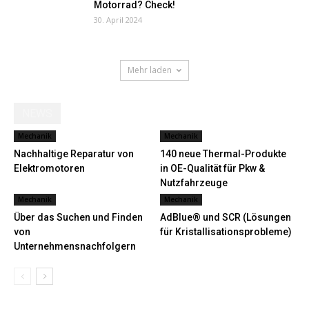
Motorrad? Check!
30. April 2024
Mehr laden
NEWS
Mechanik
Mechanik
Nachhaltige Reparatur von
140 neue Thermal-Produkte
Elektromotoren
in OE-Qualität für Pkw &
Nutzfahrzeuge
Mechanik
Mechanik
Über das Suchen und Finden
AdBlue® und SCR (Lösungen
von
für Kristallisationsprobleme)
Unternehmensnachfolgern