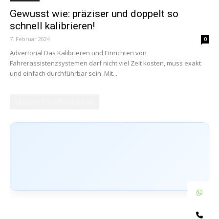
Gewusst wie: präziser und doppelt so
schnell kalibrieren!
7. Februar 2024
0
Advertorial Das Kalibrieren und Einrichten von
Fahrerassistenzsystemen darf nicht viel Zeit kosten, muss exakt
und einfach durchführbar sein. Mit...
Unsere Facebookseite
W
Te