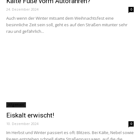
Kalte Füße vorm Autofahren?
24. Dezember 2024
0
Auch wenn der Winter mitsamt dem Weihnachtsfest eine
besinnliche Zeit sein soll, geht es auf den Straßen mitunter sehr
rau und gefährlich...
Allgemein
Eiskalt erwischt!
10. Dezember 2024
0
Im Herbst und Winter passiert es oft: Blitzeis. Bei Kälte, Nebel sowie
Regen entstehen schnell glatte Straßenpassagen, auf die die