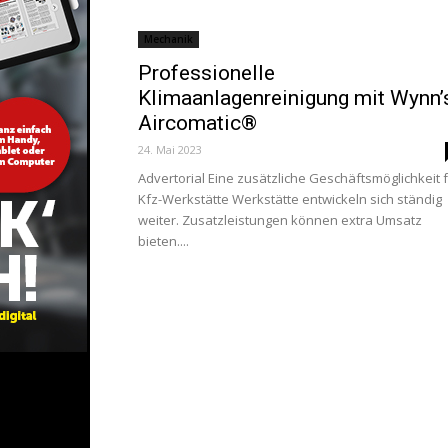
Mechanik
Professionelle
Klimaanlagenreinigung mit Wynn’
Aircomatic®
24. Mai 2023
Advertorial Eine zusätzliche Geschäftsmöglichkeit 
Kfz-Werkstätte Werkstätte entwickeln sich ständig
weiter. Zusatzleistungen können extra Umsatz
bieten....