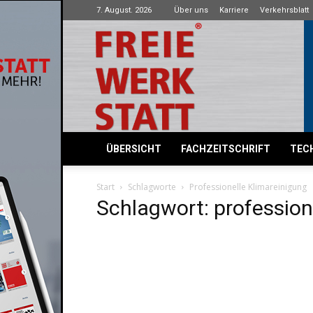
7. August. 2026
Über uns
Karriere
Verkehrsblatt
Freie
Werkstatt
ÜBERSICHT
FACHZEITSCHRIFT
TECH
Start
Schlagworte
Professionelle Klimareinigung
Schlagwort: profession