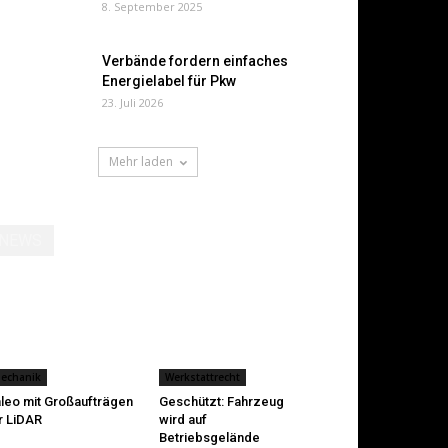
8. September 2025
Verbände fordern einfaches
Energielabel für Pkw
23. Juli 2026
Mehr laden
NEWS
echanik
Werkstattrecht
leo mit Großaufträgen
Geschützt: Fahrzeug
r LiDAR
wird auf
Betriebsgelände