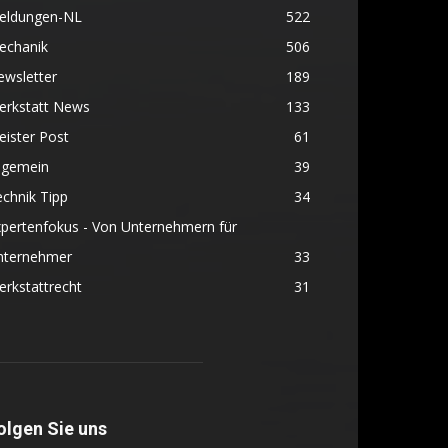
eldungen-NL
522
echanik
506
ewsletter
189
erkstatt News
133
ister Post
61
lgemein
39
chnik Tipp
34
pertenfokus - Von Unternehmern für
nternehmer
33
rkstattrecht
31
olgen Sie uns