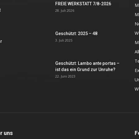
FREIE WERKSTATT 7/8-2026
M
t
28. Juli 2026
M
N
W
Geschützt: 2025 – 48
3. Juli 2025
r
Me
Al
Te
Geschützt: Lambo ante portas –
ist das ein Grund zur Unruhe?
Ex
22. Juni 2023
U
We
r uns
F