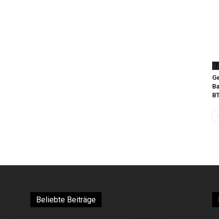
T
Ge
Ba
B
Beliebte Beiträge