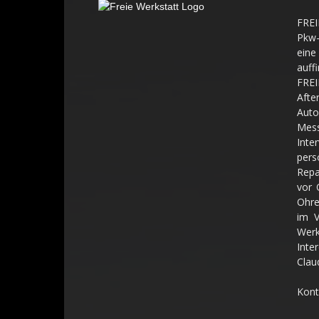
FREI
Pkw-
eine
auff
FREI
Aft
Auto
Mes
Inte
pers
Repa
vor 
Ohre
im V
Werk
Inte
Clau
Kont