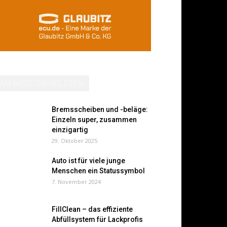
AM MEISTEN GELESEN
Bremsscheiben und -beläge:
Einzeln super, zusammen
einzigartig
29. Oktober 2025
Auto ist für viele junge
Menschen ein Statussymbol
7. November 2024
FillClean – das effiziente
Abfüllsystem für Lackprofis