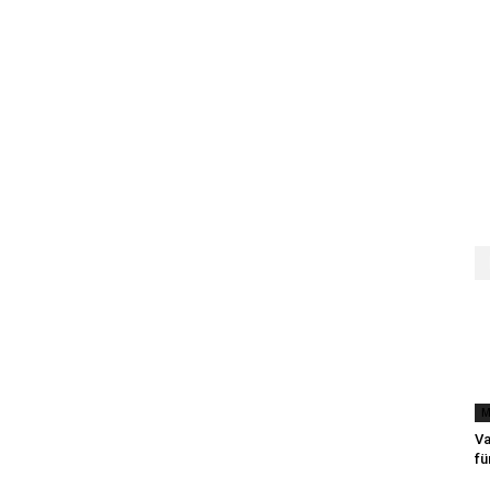
M
Va
fü