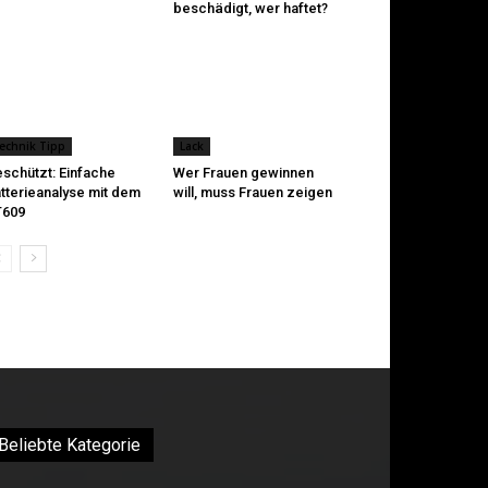
beschädigt, wer haftet?
echnik Tipp
Lack
schützt: Einfache
Wer Frauen gewinnen
tterieanalyse mit dem
will, muss Frauen zeigen
T609
Beliebte Kategorie