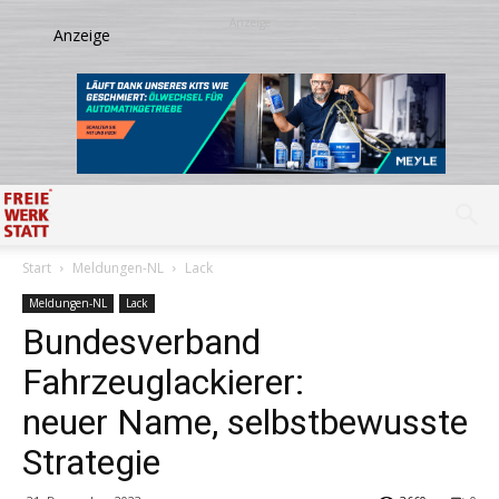
Start
Meldungen-NL
Lack
Meldungen-NL
Lack
Bundesverband
Fahrzeuglackierer:
neuer Name, selbstbewusste
Strategie