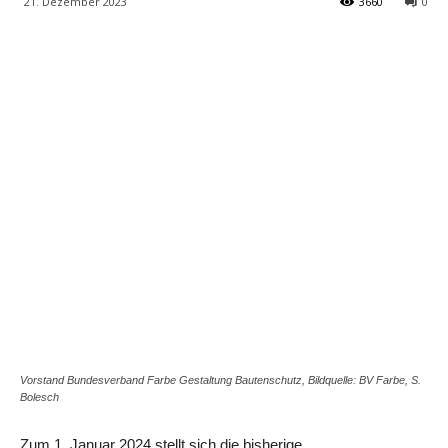
21. Dezember 2023
3660
0
Share
Vorstand Bundesverband Farbe Gestaltung Bautenschutz, Bildquelle: BV Farbe, S.
Bolesch
Zum 1. Januar 2024 stellt sich die bisherige