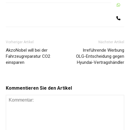
W
Share
Te
Vorheriger Artikel
Nächster Artikel
AkzoNobel will bei der
Irreführende Werbung
Fahrzeugreparatur CO2
OLG-Entscheidung gegen
einsparen
Hyundai-Vertragshändler
Kommentieren Sie den Artikel