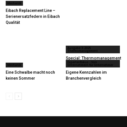
Mechanik
Eibach Replacement Line –
Serienersatzfedern in Eibach
Qualität
Ausgabe 3-2025
Thermomanagement
Special: Thermomanagement
Expertenfokus - Von
Mechanik
Unternehmern für Unternehmer
Eine Schwalbe macht noch
Eigene Kennzahlen im
keinen Sommer
Branchenvergleich