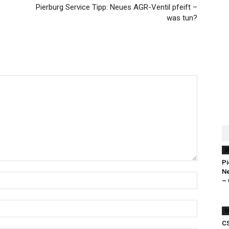
Pierburg Service Tipp: Neues AGR-Ventil pfeift –
was tun?
M
Pi
Ne
– 
M
CS