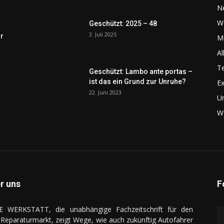
N
W
Geschützt: 2025 – 48
3. Juli 2025
r
Me
Al
Te
Geschützt: Lambo ante portas –
ist das ein Grund zur Unruhe?
Ex
22. Juni 2023
U
We
r uns
F
E WERKSTATT, die unabhängige Fachzeitschrift für den
Reparaturmarkt, zeigt Wege, wie auch zukünftig Autofahrer