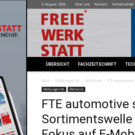
5. August. 2026
Über uns
Karriere
Verkehrsblatt
Freie
Werkstatt
ÜBERSICHT
FACHZEITSCHRIFT
TECH
Start
Meldungen-NL
Mechanik
FTE automotive s
Meldungen-NL
Mechanik
FTE automotive s
Sortimentswelle 
Fokus auf E-Mobi