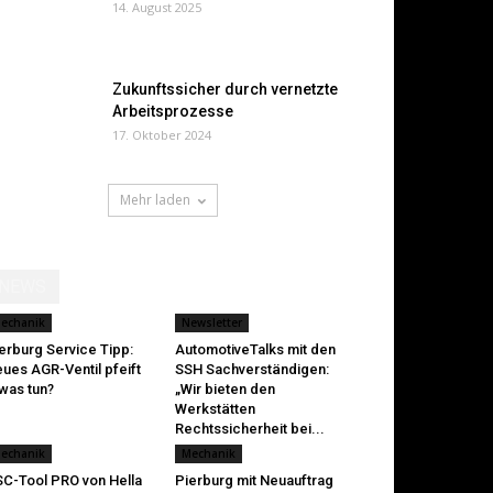
14. August 2025
Zukunftssicher durch vernetzte
Arbeitsprozesse
17. Oktober 2024
Mehr laden
NEWS
echanik
Newsletter
erburg Service Tipp:
AutomotiveTalks mit den
ues AGR-Ventil pfeift
SSH Sachverständigen:
was tun?
„Wir bieten den
Werkstätten
Rechtssicherheit bei...
echanik
Mechanik
C-Tool PRO von Hella
Pierburg mit Neuauftrag