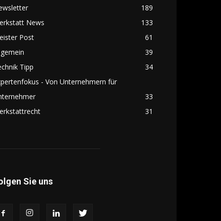
ewsletter
189
erkstatt News
133
ister Post
61
lgemein
39
chnik Tipp
34
pertenfokus - Von Unternehmern für
nternehmer
33
rkstattrecht
31
olgen Sie uns