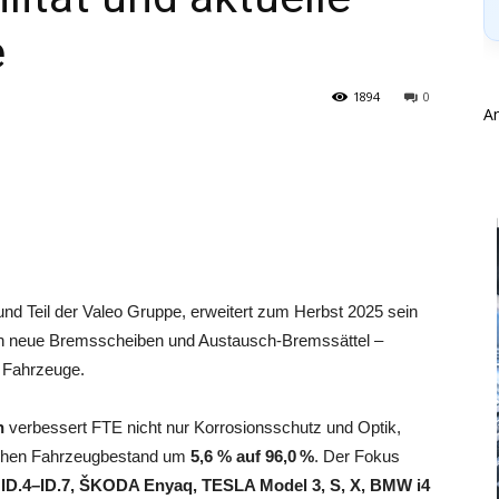
e
1894
0
A
nd Teil der Valeo Gruppe, erweitert zum Herbst 2025 sein
hen neue Bremsscheiben und Austausch-Bremssättel –
e Fahrzeuge.
n
verbessert FTE nicht nur Korrosionsschutz und Optik,
schen Fahrzeugbestand um
5,6 % auf 96,0 %
. Der Fokus
ID.4–ID.7, ŠKODA Enyaq, TESLA Model 3, S, X, BMW i4