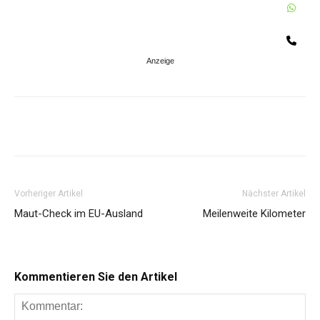
W
Te
Share
Vorheriger Artikel
Nächster Artikel
Maut-Check im EU-Ausland
Meilenweite Kilometer
Kommentieren Sie den Artikel