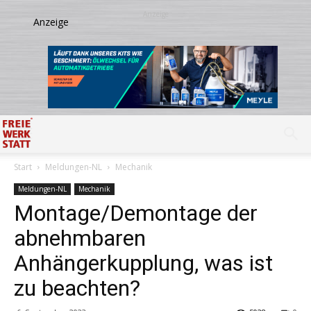
Start
Meldungen-NL
Mechanik
Meldungen-NL
Mechanik
Montage/Demontage der
abnehmbaren
Anhängerkupplung, was ist
zu beachten?