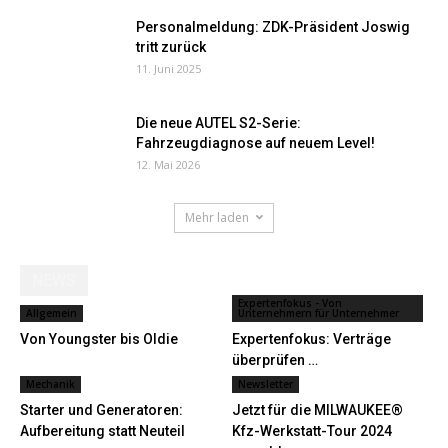
Personalmeldung: ZDK-Präsident Joswig
tritt zurück
11. Juni 2025
Die neue AUTEL S2-Serie:
Fahrzeugdiagnose auf neuem Level!
12. Mai 2026
Mehr laden
NEWS
Expertenfokus - Von
Allgemein
Unternehmern für Unternehmer
Von Youngster bis Oldie
Expertenfokus: Verträge
überprüfen …
Mechanik
Newsletter
Starter und Generatoren:
Jetzt für die MILWAUKEE®
Aufbereitung statt Neuteil
Kfz-Werkstatt-Tour 2024