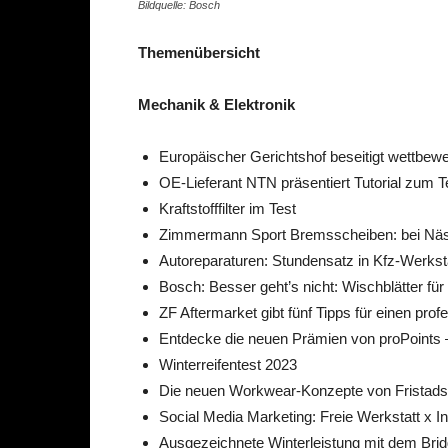
Bildquelle: Bosch
Themenübersicht
Mechanik & Elektronik
Europäischer Gerichtshof beseitigt wettbew
OE-Lieferant NTN präsentiert Tutorial zum 
Kraftstofffilter im Test
Zimmermann Sport Bremsscheiben: bei Näs
Autoreparaturen: Stundensatz in Kfz-Werkstä
Bosch: Besser geht’s nicht: Wischblätter für a
ZF Aftermarket gibt fünf Tipps für einen pro
Entdecke die neuen Prämien von proPoints – 
Winterreifentest 2023
Die neuen Workwear-Konzepte von Fristads 
Social Media Marketing: Freie Werkstatt x 
Ausgezeichnete Winterleistung mit dem Bri