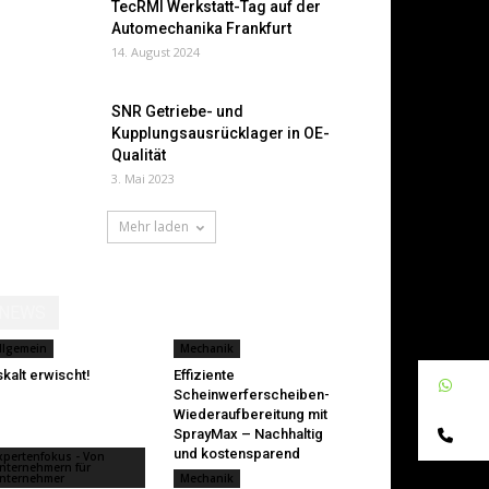
TecRMI Werkstatt-Tag auf der
Automechanika Frankfurt
14. August 2024
SNR Getriebe- und
Kupplungsausrücklager in OE-
Qualität
3. Mai 2023
Mehr laden
NEWS
llgemein
Mechanik
skalt erwischt!
Effiziente
W
Scheinwerferscheiben-
Wiederaufbereitung mit
Te
SprayMax – Nachhaltig
und kostensparend
xpertenfokus - Von
nternehmern für
nternehmer
Mechanik