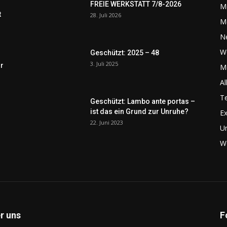
FREIE WERKSTATT 7/8-2026
M
t
28. Juli 2026
M
N
W
Geschützt: 2025 – 48
3. Juli 2025
r
Me
Al
Te
Geschützt: Lambo ante portas –
ist das ein Grund zur Unruhe?
Ex
22. Juni 2023
U
We
r uns
F