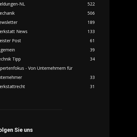
eldungen-NL
522
echanik
506
ewsletter
189
erkstatt News
133
ister Post
61
lgemein
39
chnik Tipp
34
pertenfokus - Von Unternehmern für
nternehmer
33
rkstattrecht
31
olgen Sie uns