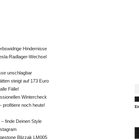
erbswidrige Hindernisse
Tesla-Radlager-Wechsel
se unschlagbar
tten steigt auf 173 Euro
lle Fälle!
fessionellen Wintercheck
A
profitiere noch heute!
Ei
– finde Deinen Style
Instagram
E
U
U
dgestone Blizzak LM005