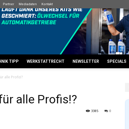
Partner
Mediadaten
Kontakt
NIK TIPP
WERKSTATTRECHT
NEWSLETTER
SPECIALS
r alle Profis!?
ür alle Profis!?
3385
0