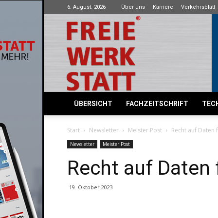
6. August. 2026
Über uns
Karriere
Verkehrsblatt
Freie
Werkstatt
ÜBERSICHT
FACHZEITSCHRIFT
TECH
Start
Newsletter
Meister Post
Recht auf Daten fü
Newsletter
Meister Post
Recht auf Daten f
19. Oktober 2023
Share