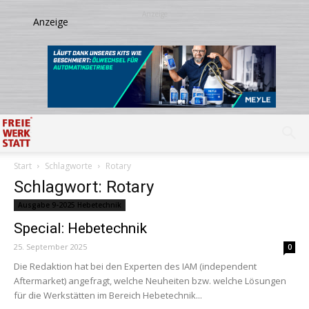
Start
Schlagworte
Rotary
Schlagwort: Rotary
Ausgabe 9-2025 Hebetechnik
Special: Hebetechnik
25. September 2025
0
Die Redaktion hat bei den Experten des IAM (independent
Aftermarket) angefragt, welche Neuheiten bzw. welche Lösungen
für die Werkstätten im Bereich Hebetechnik...