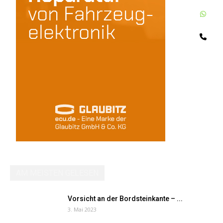
W
Te
AM MEISTEN GELESEN
Vorsicht an der Bordsteinkante – ...
3. Mai 2023