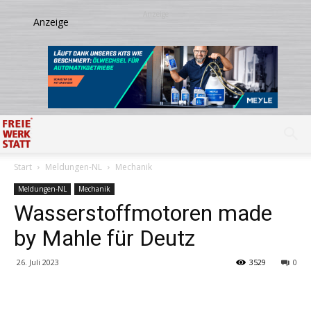
Start
Meldungen-NL
Mechanik
Meldungen-NL
Mechanik
Wasserstoffmotoren made
by Mahle für Deutz
26. Juli 2023
3529
0
Share