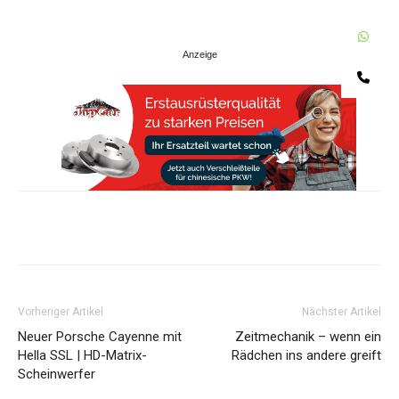
W
Te
Share
Vorheriger Artikel
Nächster Artikel
Neuer Porsche Cayenne mit
Zeitmechanik – wenn ein
Hella SSL | HD-Matrix-
Rädchen ins andere greift
Scheinwerfer