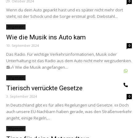
29. Oktober 2024
0
Wenn du dein Auto geparkt hast und es später nicht mehr dort
steht, ist der Schock und die Sorge erstmal groß. Diebstahl...
Allgemein
Wie die Musik ins Auto kam
10. September 2024
0
Das Radio. Für wichtige Verkehrsinformationen, Musik oder
Unterhaltung ist das Radio aus dem Auto nicht mehr wegzudenken.
📻🎶 Wie die Musik angefangen...
W
Allgemein
Te
Tierisch verrückte Gesetze
3. September 2024
0
In Deutschland gibt es für alles Regelungen und Gesetze. 📜 Doch
auch unsere EU-Nachbarn haben gerade, was den Straßenverkehr
angeht, einige Regeln,...
Allgemein