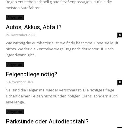
Regen entstehen schnell glatte Straßenpassagen, auf die die
meisten Autofahrer...
Allgemein
Autos, Akkus, Abfall?
19. November 2024
0
Wie wichtig die Autobatterie ist, weißt du bestimmt. Ohne sie läuft
nichts. Weder die Zentralverriegelung noch der Motor. 🔋 Doch
irgendwann gibt...
Allgemein
Felgenpflege nötig?
5. November 2024
0
Na, sind die Felgen mal wieder verschmutzt? Die richtige Pflege
sichert deinen Felgen nicht nur den nötigen Glanz, sondern auch
eine lange...
Allgemein
Parksünde oder Autodiebstahl?