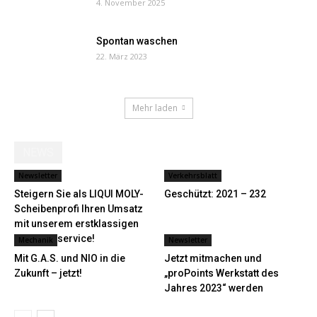
4. November 2025
Spontan waschen
22. März 2023
Mehr laden
NEWS
Newsletter
Verkehrsblatt
Steigern Sie als LIQUI MOLY-
Geschützt: 2021 – 232
Scheibenprofi Ihren Umsatz
mit unserem erstklassigen
Scheibenservice!
Mechanik
Newsletter
Mit G.A.S. und NIO in die
Jetzt mitmachen und
Zukunft – jetzt!
„proPoints Werkstatt des
Jahres 2023“ werden