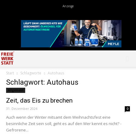
Start
Schlagworte
Autohaus
Schlagwort: Autohaus
Allgemein
Zeit, das Eis zu brechen
31. Dezember 2024
0
Auch wenn der Winter mitsamt dem Weihnachtsfest eine
besinnliche Zeit sein soll, geht es auf den Wer kennt es nicht? -
Gefrorene...