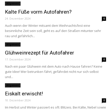
Allgemein
Kalte Füße vorm Autofahren?
24. Dezember 2024
0
Auch wenn der Winter mitsamt dem Weihnachtsfest eine
besinnliche Zeit sein soll, geht es auf den Straßen mitunter sehr
rau und gefährlich...
Allgemein
Glühweinrezept für Autofahrer
17. Dezember 2024
0
Nach ein paar Glühwein mit dem Auto nach Hause fahren? Keine
gute Idee! Wer betrunken fährt, gefährdet nicht nur sich selbst
und...
Allgemein
Eiskalt erwischt!
10. Dezember 2024
0
Im Herbst und Winter passiert es oft: Blitzeis. Bei Kälte, Nebel sowie