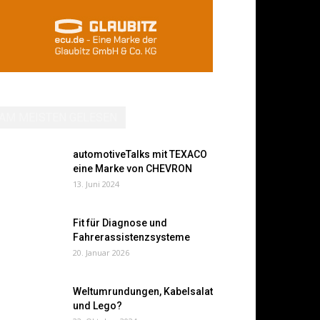
AM MEISTEN GELESEN
automotiveTalks mit TEXACO
eine Marke von CHEVRON
13. Juni 2024
Fit für Diagnose und
Fahrerassistenzsysteme
20. Januar 2026
Weltumrundungen, Kabelsalat
und Lego?