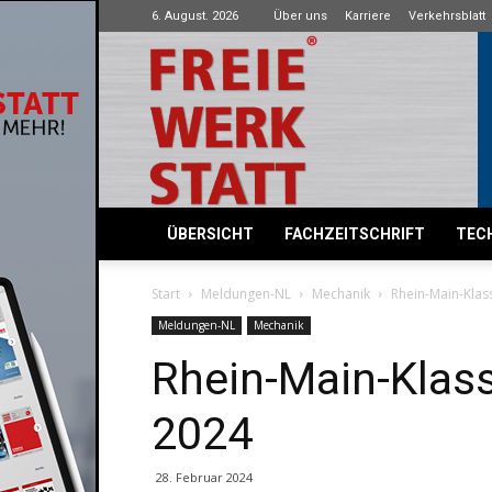
6. August. 2026
Über uns
Karriere
Verkehrsblatt
Freie
Werkstatt
ÜBERSICHT
FACHZEITSCHRIFT
TECH
Start
Meldungen-NL
Mechanik
Rhein-Main-Klas
Meldungen-NL
Mechanik
Rhein-Main-Klas
2024
28. Februar 2024