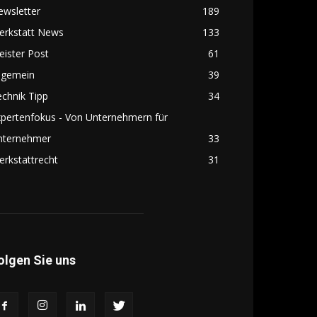
ewsletter
189
erkstatt News
133
ister Post
61
lgemein
39
chnik Tipp
34
pertenfokus - Von Unternehmern für
nternehmer
33
rkstattrecht
31
olgen Sie uns