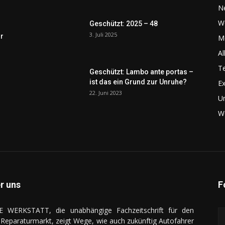
N
W
Geschützt: 2025 – 48
3. Juli 2025
r
Me
Al
Te
Geschützt: Lambo ante portas –
ist das ein Grund zur Unruhe?
Ex
22. Juni 2023
U
We
r uns
F
E WERKSTATT, die unabhängige Fachzeitschrift für den
Reparaturmarkt, zeigt Wege, wie auch zukünftig Autofahrer