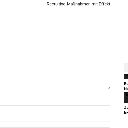
Recruiting-Maßnahmen mit Effekt
M
Re
N
E
U
U
Zu
In