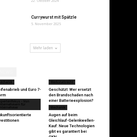
22. Oktober 2024
Currywurst mit Spätzle
5. November 2025
Mehr laden
NEWS
echanik
Werkstattrecht
ifenabrieb und Euro 7-
Geschützt: Wer ersetzt
orm
den Brandschaden nach
einer Batterieexplosion?
xpertenfokus - Von
nternehmern für
nternehmer
Mechanik
kunftsorientierte
Augen auf beim
vestitionen
Gleichlauf-Gelenkwellen-
Kauf: Neue Technologien
gibt es garantiert bei
GKN...